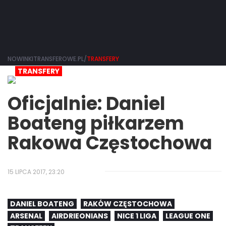
NOWINKITRANSFEROWE.PL/
TRANSFERY
TRANSFERY
Oficjalnie: Daniel
Boateng piłkarzem
Rakowa Częstochowa
15 LIPCA 2017, 23:20
DANIEL BOATENG
RAKÓW CZĘSTOCHOWA
ARSENAL
AIRDRIEONIANS
NICE 1 LIGA
LEAGUE ONE