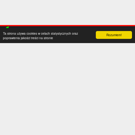
Ta strona używa cookies w celach statystycznych oraz
Rozumiem!
poprawienia jakości treści na stronie
Kategorie
Serwis
Transfery
O nas
Polska
Współpraca
Anglia
Kontakt
Hiszpania
Polityka prywatności
Niemcy
Social media
Włochy
Francja
Inne
Liga Mistrzów
Liga Europy