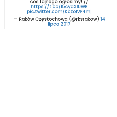
coś fajnego ogłosimy! //
https://t.co/l5cyaXl0WE
pic.twitter.com/KczoIVF4mj
— Raków Częstochowa (@rksrakow)
14
lipca 2017