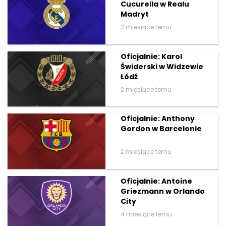
Cucurella w Realu
Madryt
2 miesiące temu
Oficjalnie: Karol
Świderski w Widzewie
Łódź
2 miesiące temu
Oficjalnie: Anthony
Gordon w Barcelonie
2 miesiące temu
Oficjalnie: Antoine
Griezmann w Orlando
City
4 miesiące temu