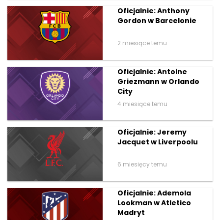
Oficjalnie: Anthony
Gordon w Barcelonie
2 miesiące temu
Oficjalnie: Antoine
Griezmann w Orlando
City
4 miesiące temu
Oficjalnie: Jeremy
Jacquet w Liverpoolu
6 miesięcy temu
Oficjalnie: Ademola
Lookman w Atletico
Madryt