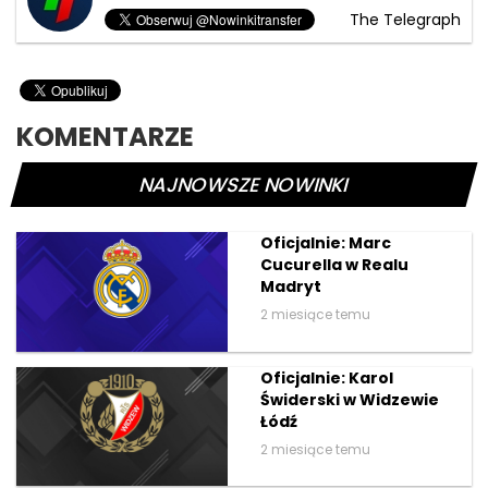
The Telegraph
KOMENTARZE
NAJNOWSZE NOWINKI
Oficjalnie: Marc
Cucurella w Realu
Madryt
2 miesiące temu
Oficjalnie: Karol
Świderski w Widzewie
Łódź
2 miesiące temu