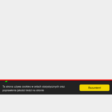
Ta strona używa cookies w celach statystycznych oraz
Rozumiem!
poprawienia jakości treści na stronie
Kategorie
Serwis