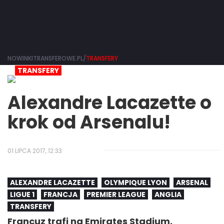
NOWINKITRANSFEROWE.PL/
TRANSFERY
TRANSFERY
Alexandre Lacazette o
krok od Arsenalu!
01 LIPCA 2017, 12:33
ALEXANDRE LACAZETTE
OLYMPIQUE LYON
ARSENAL
LIGUE 1
FRANCJA
PREMIER LEAGUE
ANGLIA
TRANSFERY
Francuz trafi na Emirates Stadium.