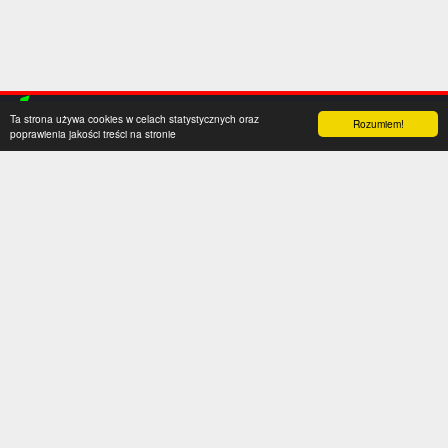
Ta strona używa cookies w celach statystycznych oraz
Rozumiem!
poprawienia jakości treści na stronie
Kategorie
Serwis
Transfery
O nas
Polska
Współpraca
Anglia
Kontakt
Hiszpania
Polityka prywatności
Niemcy
Social media
Włochy
Francja
Inne
Liga Mistrzów