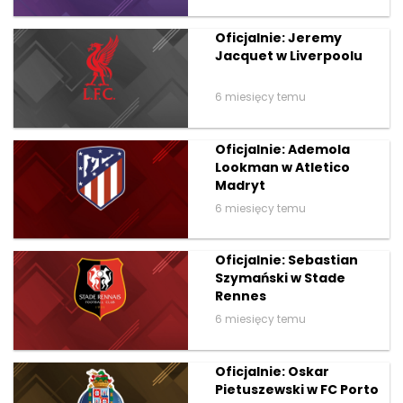
Oficjalnie: Jeremy
Jacquet w Liverpoolu
6 miesięcy temu
Oficjalnie: Ademola
Lookman w Atletico
Madryt
6 miesięcy temu
Oficjalnie: Sebastian
Szymański w Stade
Rennes
6 miesięcy temu
Oficjalnie: Oskar
Pietuszewski w FC Porto