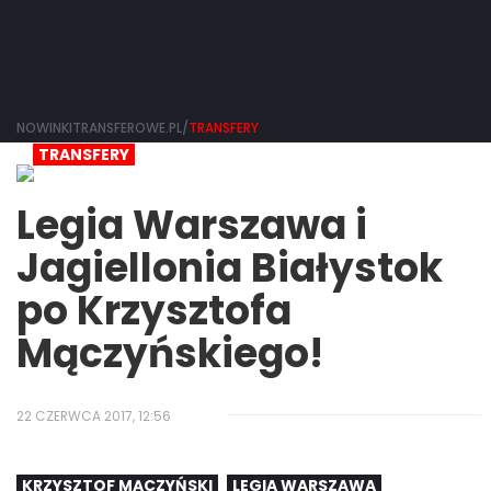
NOWINKITRANSFEROWE.PL/
TRANSFERY
TRANSFERY
Legia Warszawa i
Jagiellonia Białystok
po Krzysztofa
Mączyńskiego!
22 CZERWCA 2017, 12:56
KRZYSZTOF MĄCZYŃSKI
LEGIA WARSZAWA