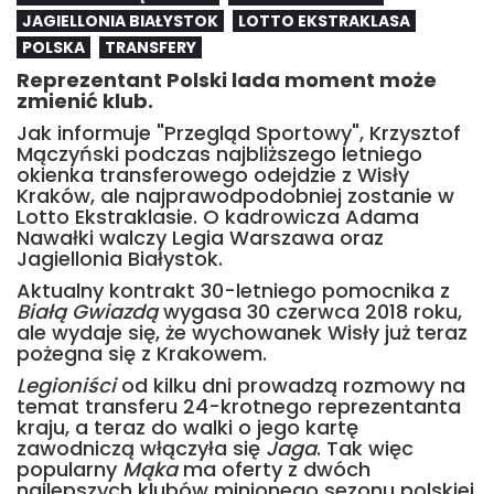
JAGIELLONIA BIAŁYSTOK
LOTTO EKSTRAKLASA
POLSKA
TRANSFERY
Reprezentant Polski lada moment może
zmienić klub.
Jak informuje "Przegląd Sportowy", Krzysztof
Mączyński podczas najbliższego letniego
okienka transferowego odejdzie z Wisły
Kraków, ale najprawodpodobniej zostanie w
Lotto Ekstraklasie. O kadrowicza Adama
Nawałki walczy Legia Warszawa oraz
Jagiellonia Białystok.
Aktualny kontrakt 30-letniego pomocnika z
Białą Gwiazdą
wygasa 30 czerwca 2018 roku,
ale wydaje się, że wychowanek Wisły już teraz
pożegna się z Krakowem.
Legioniści
od kilku dni prowadzą rozmowy na
temat transferu 24-krotnego reprezentanta
kraju, a teraz do walki o jego kartę
zawodniczą włączyła się
Jaga
. Tak więc
popularny
Mąka
ma oferty z dwóch
najlepszych klubów minionego sezonu polskiej