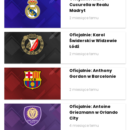
Cucurella w Realu
Madryt
2 miesiące temu
Oficjalnie: Karol
Świderski w Widzewie
Łódź
2 miesiące temu
Oficjalnie: Anthony
Gordon w Barcelonie
2 miesiące temu
Oficjalnie: Antoine
Griezmann w Orlando
City
4 miesiące temu