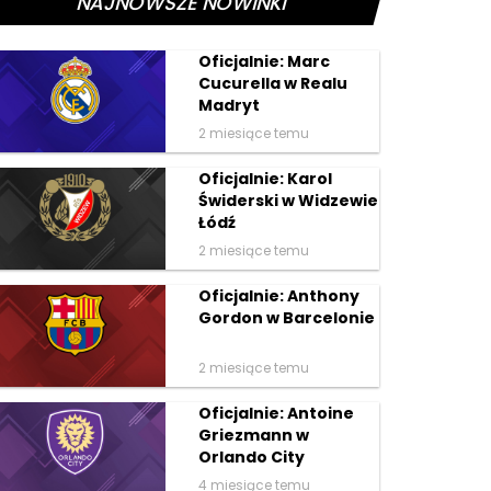
NAJNOWSZE NOWINKI
Oficjalnie: Marc
Cucurella w Realu
Madryt
2 miesiące temu
Oficjalnie: Karol
Świderski w Widzewie
Łódź
2 miesiące temu
Oficjalnie: Anthony
Gordon w Barcelonie
2 miesiące temu
Oficjalnie: Antoine
Griezmann w
Orlando City
4 miesiące temu