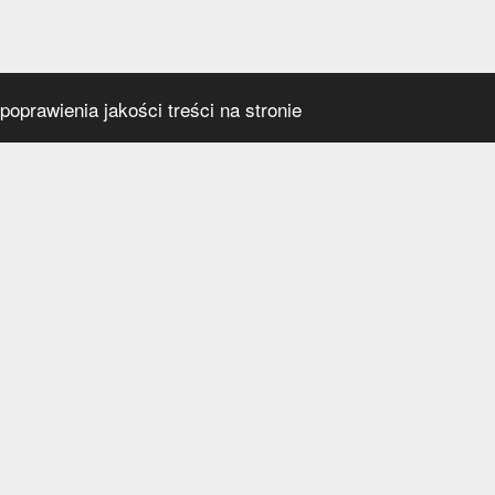
oprawienia jakości treści na stronie
s
Social media
praca
t
a prywatności