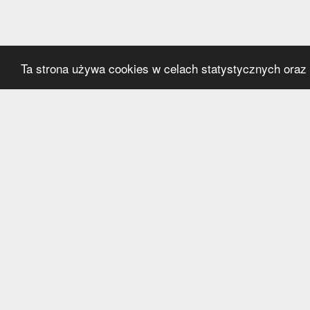
Ta strona używa cookies w celach statystycznych oraz p
Kategorie
Serwi
Transfery
O nas
Polska
Współ
Anglia
Kontak
Hiszpania
Polityk
Niemcy
Włochy
Francja
Inne
Liga Mistrzów
Liga Europy