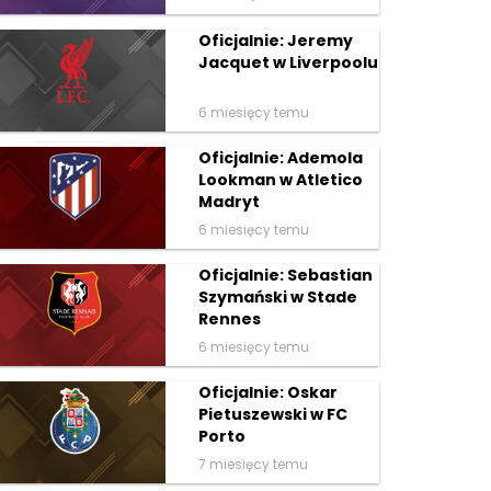
Oficjalnie: Jeremy
Jacquet w Liverpoolu
6 miesięcy temu
Oficjalnie: Ademola
Lookman w Atletico
Madryt
6 miesięcy temu
Oficjalnie: Sebastian
Szymański w Stade
Rennes
6 miesięcy temu
Oficjalnie: Oskar
Pietuszewski w FC
Porto
7 miesięcy temu