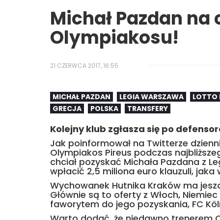
Michał Pazdan na 
Olympiakosu!
21 CZERWCA 2017, 16:55
MICHAŁ PAZDAN
LEGIA WARSZAWA
LOTTO 
GRECJA
POLSKA
TRANSFERY
Kolejny klub zgłasza się po defensor
Jak poinformował na Twitterze dzienni
Olympiakos Pireus podczas najbliższe
chciał pozyskać Michała Pazdana z L
wpłacić 2,5 miliona euro klauzuli, jaka
Wychowanek Hutnika Kraków ma jeszcze
Głównie są to oferty z Włoch, Niemiec 
faworytem do jego pozyskania, FC Köl
Warto dodać, że niedawno trenerem Ol