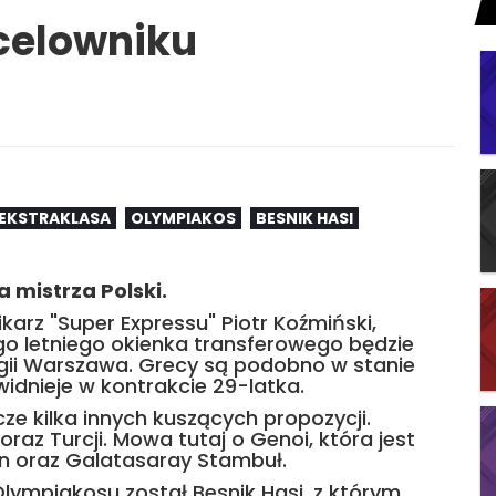
celowniku
EKSTRAKLASA
OLYMPIAKOS
BESNIK HASI
a mistrza Polski.
karz "Super Expressu" Piotr Koźmiński,
go letniego okienka transferowego będzie
egii Warszawa. Grecy są podobno w stanie
 widnieje w kontrakcie 29-latka.
 kilka innych kuszących propozycji.
oraz Turcji. Mowa tutaj o Genoi, która jest
n oraz Galatasaray Stambuł.
ympiakosu został Besnik Hasi, z którym