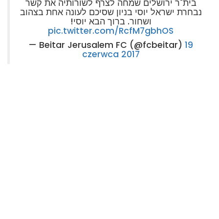
בית"ר ירושלים שמחה לצרף לשורותיה את קשר
נבחרת ישראל יוסי בניון שסיכם לעונה אחת בצהוב
ושחור. ברוך הבא יוסי!
pic.twitter.com/RcfM7gbhOS
— Beitar Jerusalem FC (@fcbeitar)
19
czerwca 2017