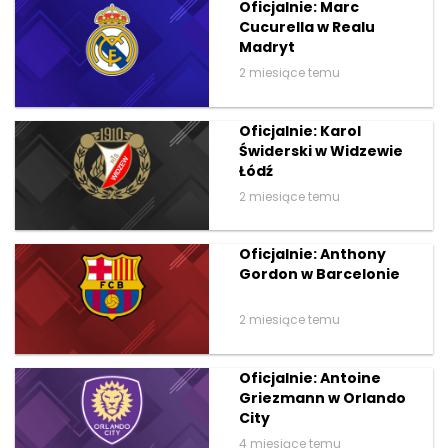
Oficjalnie: Marc
Cucurella w Realu
Madryt
2 miesiące temu
Oficjalnie: Karol
Świderski w Widzewie
Łódź
2 miesiące temu
Oficjalnie: Anthony
Gordon w Barcelonie
2 miesiące temu
Oficjalnie: Antoine
Griezmann w Orlando
City
4 miesiące temu