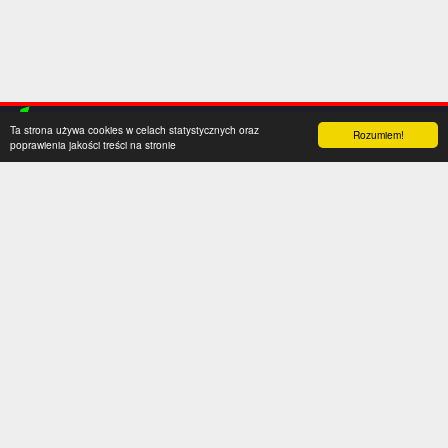
Ta strona używa cookies w celach statystycznych oraz
Rozumiem!
poprawienia jakości treści na stronie
Kategorie
Serwis
Transfery
O nas
Polska
Współpraca
Anglia
Kontakt
Hiszpania
Polityka prywatności
Niemcy
Social media
Włochy
Francja
Inne
Liga Mistrzów