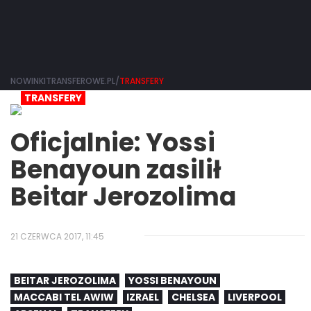
NOWINKITRANSFEROWE.PL/
TRANSFERY
TRANSFERY
Oficjalnie: Yossi
Benayoun zasilił
Beitar Jerozolima
21 CZERWCA 2017, 11:45
BEITAR JEROZOLIMA
YOSSI BENAYOUN
MACCABI TEL AWIW
IZRAEL
CHELSEA
LIVERPOOL