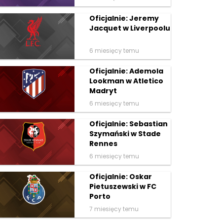
Oficjalnie: Jeremy
Jacquet w Liverpoolu
6 miesięcy temu
Oficjalnie: Ademola
Lookman w Atletico
Madryt
6 miesięcy temu
Oficjalnie: Sebastian
Szymański w Stade
Rennes
6 miesięcy temu
Oficjalnie: Oskar
Pietuszewski w FC
Porto
7 miesięcy temu