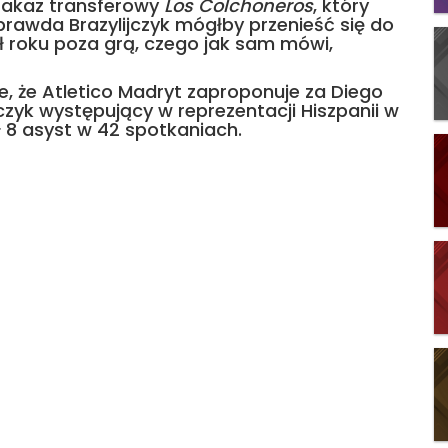
zakaz transferowy
Los Colchoneros
, który
prawda Brazylijczyk mógłby przenieść się do
ół roku poza grą, czego jak sam mówi,
uje, że Atletico Madryt zaproponuje za Diego
czyk występujący w reprezentacji Hiszpanii w
ł 8 asyst w 42 spotkaniach.