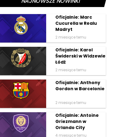
NAJNOWSZE NOWINKI
Oficjalnie: Marc
Cucurella w Realu
Madryt
2 miesiące temu
Oficjalnie: Karol
Świderski w Widzewie
Łódź
2 miesiące temu
Oficjalnie: Anthony
Gordon w Barcelonie
2 miesiące temu
Oficjalnie: Antoine
Griezmann w
Orlando City
4 miesiące temu