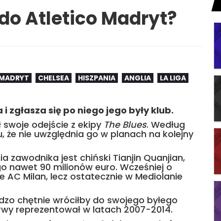
do Atletico Madryt?
 MADRYT
CHELSEA
HISZPANIA
ANGLIA
LA LIGA
 i zgłasza się po niego jego były klub.
ł swoje odejście z ekipy
The Blues
. Według
 że nie uwzględnia go w planach na kolejny
a zawodnika jest chiński Tianjin Quanjian,
go nawet 90 milionów euro. Wcześniej o
że AC Milan, lecz ostatecznie w Mediolanie
rdzo chętnie wróciłby do swojego byłego
arwy reprezentował w latach 2007-2014.