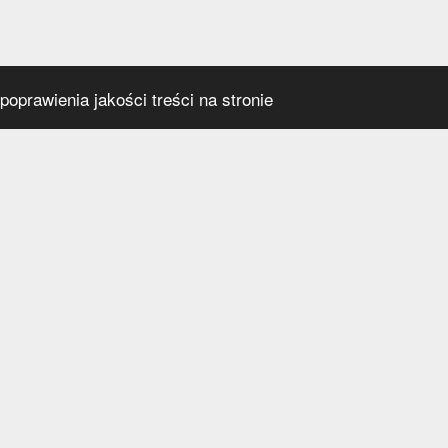
oprawienia jakości treści na stronie
s
Social media
praca
t
a prywatności