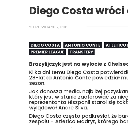
Diego Costa wróci 
21 CZERWCA 2017, 11:36
DIEGO COSTA
ANTONIO CONTE
ATLETICO
PREMIER LEAGUE
TRANSFERY
Brazylijczyk jest na wylocie z Chelsea
Kilka dni temu Diego Costa potwierdzi
28-latka Antonio Conte powiedział mu,
sezon.
Jak donoszą media, najbliżej pozyskani
który jest w stanie zaoferować za nie
reprezentanta Hiszpanii starał się tak
wylądował Andre Silva.
Diego Costa często podkreślał, że ba
zespołu - Atletico Madryt, którego b