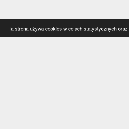
Ta strona używa cookies w celach statystycznych oraz p
Kategorie
Serwi
Transfery
O nas
Polska
Współ
Anglia
Kontak
Hiszpania
Polityk
Niemcy
Włochy
Francja
Inne
Liga Mistrzów
Liga Europy