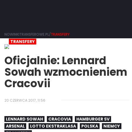
NOWINKITRANSFEROWE.PL/
TRANSFERY
TRANSFERY
Oficjalnie: Lennard
Sowah wzmocnieniem
Cracovii
20 CZERWCA 2017, 11:56
LENNARD SOWAH
CRACOVIA
HAMBURGER SV
ARSENAL
LOTTO EKSTRAKLASA
POLSKA
NIEMCY