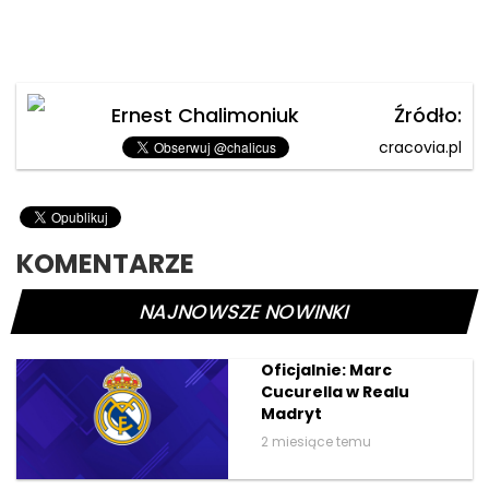
Ernest Chalimoniuk
Źródło:
cracovia.pl
KOMENTARZE
NAJNOWSZE NOWINKI
Oficjalnie: Marc
Cucurella w Realu
Madryt
2 miesiące temu