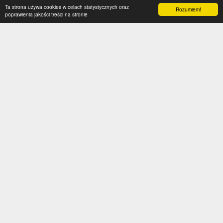
Ta strona używa cookies w celach statystycznych oraz
Rozumiem!
poprawienia jakości treści na stronie
Kategorie
Serwis
Transfery
O nas
Polska
Współpraca
Anglia
Kontakt
Hiszpania
Polityka prywatności
Niemcy
Social media
Włochy
Francja
Inne
Liga Mistrzów
Liga Europy
Reprezentacje