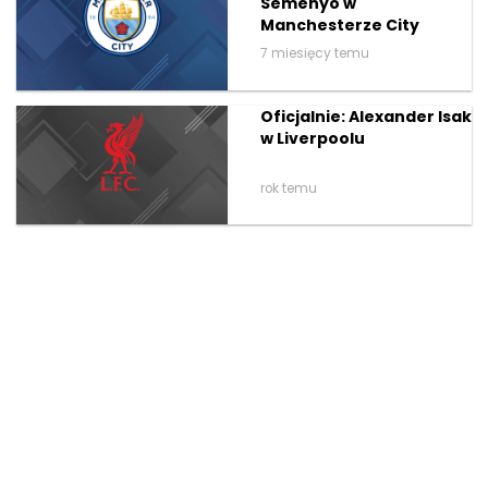
Semenyo w
Manchesterze City
7 miesięcy temu
Oficjalnie: Alexander Isak
w Liverpoolu
rok temu