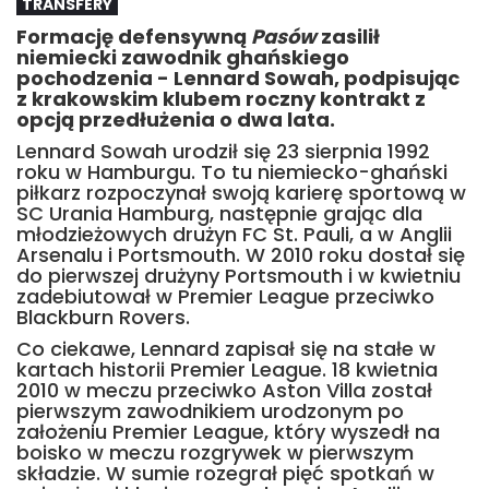
TRANSFERY
Formację defensywną
Pasów
zasilił
niemiecki zawodnik ghańskiego
pochodzenia - Lennard Sowah, podpisując
z krakowskim klubem roczny kontrakt z
opcją przedłużenia o dwa lata.
Lennard Sowah urodził się 23 sierpnia 1992
roku w Hamburgu. To tu niemiecko-ghański
piłkarz rozpoczynał swoją karierę sportową w
SC Urania Hamburg, następnie grając dla
młodzieżowych drużyn FC St. Pauli, a w Anglii
Arsenalu i Portsmouth. W 2010 roku dostał się
do pierwszej drużyny Portsmouth i w kwietniu
zadebiutował w Premier League przeciwko
Blackburn Rovers.
Co ciekawe, Lennard zapisał się na stałe w
kartach historii Premier League. 18 kwietnia
2010 w meczu przeciwko Aston Villa został
pierwszym zawodnikiem urodzonym po
założeniu Premier League, który wyszedł na
boisko w meczu rozgrywek w pierwszym
składzie. W sumie rozegrał pięć spotkań w