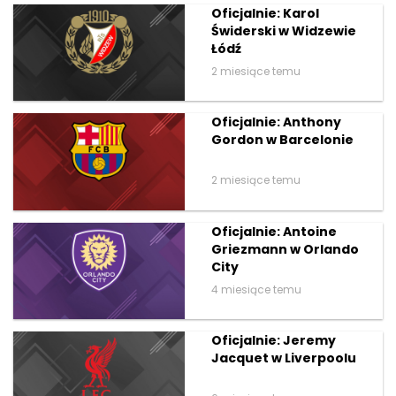
Oficjalnie: Karol
Świderski w Widzewie
Łódź
2 miesiące temu
Oficjalnie: Anthony
Gordon w Barcelonie
2 miesiące temu
Oficjalnie: Antoine
Griezmann w Orlando
City
4 miesiące temu
Oficjalnie: Jeremy
Jacquet w Liverpoolu