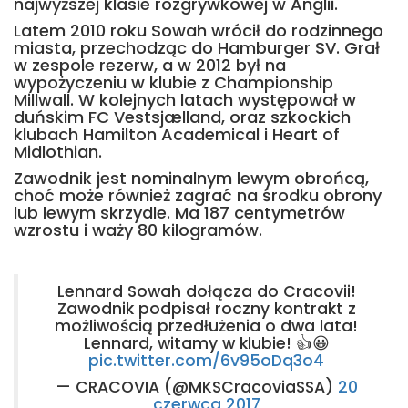
najwyższej klasie rozgrywkowej w Anglii.
Latem 2010 roku Sowah wrócił do rodzinnego
miasta, przechodząc do Hamburger SV. Grał
w zespole rezerw, a w 2012 był na
wypożyczeniu w klubie z Championship
Millwall. W kolejnych latach występował w
duńskim FC Vestsjælland, oraz szkockich
klubach Hamilton Academical i Heart of
Midlothian.
Zawodnik jest nominalnym lewym obrońcą,
choć może również zagrać na środku obrony
lub lewym skrzydle. Ma 187 centymetrów
wzrostu i waży 80 kilogramów.
Lennard Sowah dołącza do Cracovii!
Zawodnik podpisał roczny kontrakt z
możliwością przedłużenia o dwa lata!
Lennard, witamy w klubie! 👍😀
pic.twitter.com/6v95oDq3o4
— CRACOVIA (@MKSCracoviaSSA)
20
czerwca 2017