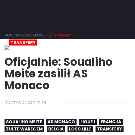
NOWINKITRANSFEROWE.PL/
TRANSFERY
TRANSFERY
Oficjalnie: Soualiho
Meite zasilił AS
Monaco
17 CZERWCA 2017, 15:35
SOUALIHO MEITE
AS MONACO
LIGUE 1
FRANCJA
ZULTE WAREGEM
BELGIA
LOSC LILLE
TRANSFERY