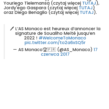
Youriego Tielemansa (czytaj więcej
TUTAJ
),
Jordy'ego Gaspara (czytaj więcej
TUTAJ
)
oraz Diego Benaglio (czytaj więcej
TUTAJ
).
🖊 L’AS Monaco est heureux d’annoncer la
signature de Soualiho Meïté jusqu’en
2022 !
#WelcomeToMonaco
pic.twitter.com/to2a6xSQ5r
— AS Monaco🏆🇫🇷 (@AS_Monaco)
17
czerwca 2017