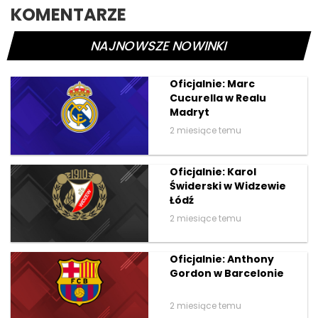
KOMENTARZE
NAJNOWSZE NOWINKI
Oficjalnie: Marc
Cucurella w Realu
Madryt
2 miesiące temu
Oficjalnie: Karol
Świderski w Widzewie
Łódź
2 miesiące temu
Oficjalnie: Anthony
Gordon w Barcelonie
2 miesiące temu