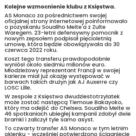
Kolejne wzmocnienie klubu z Księstwa.
AS Monaco za pośrednictwem swojej
oficjalnej strony internetowej poinformowało
o pozyskaniu Soualiho Meite'a z Zulte
Waregem. 23-letni defensywny pomocnik z
nowym zepsołem podpisał pięcioletnią
umowę, która będzie obowiązywała do 30
czerwca 2022 roku.
Koszt tego transferu prawdopodobnie
wyniósł około siedmiu milionów euro.
Młodzieżowy reprezentant Francji w swojej
karierze miał już okazję występować w
barwach takich drużyn jak AJ Auxerre czy
LOSC Lille.
W zespole z Księstwa dwudziestotrzylatek
może zostać następcą Tiemoue Bakayoko,
który ma odejść do Chelsea. Soualiho Meite w
46 spotkaniach ubiegłej kampanii zdobył dwie
bramki i zaliczył tyle samo asyst.
To czwarty transfer AS Monaco w tym letnim
okienku - wcześniej potwierdzono ściągnięcie