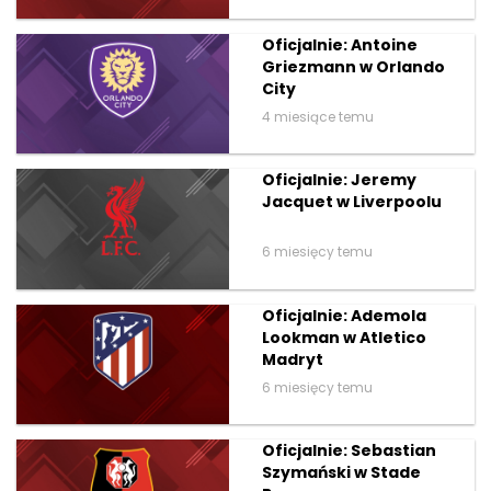
Oficjalnie: Antoine
Griezmann w Orlando
City
4 miesiące temu
Oficjalnie: Jeremy
Jacquet w Liverpoolu
6 miesięcy temu
Oficjalnie: Ademola
Lookman w Atletico
Madryt
6 miesięcy temu
Oficjalnie: Sebastian
Szymański w Stade