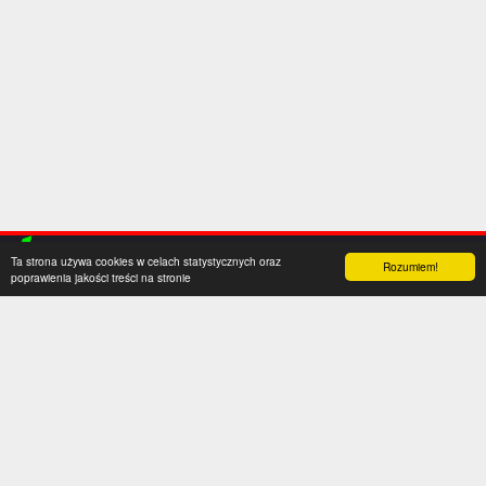
Ta strona używa cookies w celach statystycznych oraz
Rozumiem!
poprawienia jakości treści na stronie
Kategorie
Serwis
Transfery
O nas
Polska
Współpraca
Anglia
Kontakt
Hiszpania
Polityka prywatności
Niemcy