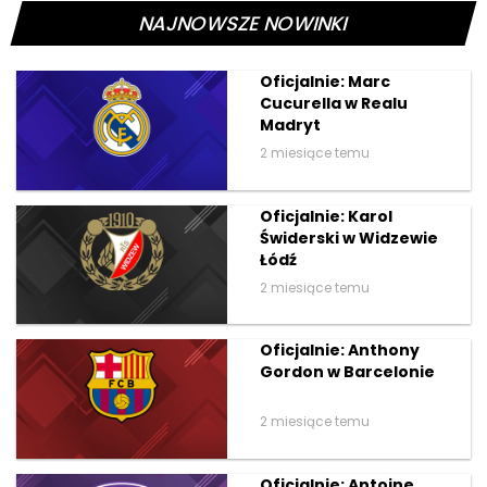
NAJNOWSZE NOWINKI
Oficjalnie: Marc
Cucurella w Realu
Madryt
2 miesiące temu
Oficjalnie: Karol
Świderski w Widzewie
Łódź
2 miesiące temu
Oficjalnie: Anthony
Gordon w Barcelonie
2 miesiące temu
Oficjalnie: Antoine