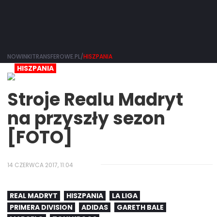
NOWINKITRANSFEROWE.PL/
HISZPANIA
HISZPANIA
Stroje Realu Madryt
na przyszły sezon
[FOTO]
14 CZERWCA 2017, 11:04
REAL MADRYT
HISZPANIA
LA LIGA
PRIMERA DIVISION
ADIDAS
GARETH BALE