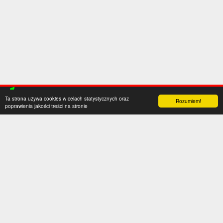
Ta strona używa cookies w celach statystycznych oraz
Rozumiem!
poprawienia jakości treści na stronie
Kategorie
Serwis
Transfery
O nas
Polska
Współpraca
Anglia
Kontakt
Hiszpania
Polityka prywatności
Niemcy
Social media
Włochy