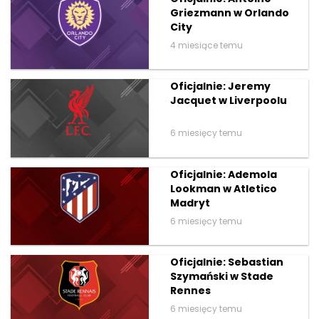
Griezmann w Orlando
City
4 miesiące temu
Oficjalnie: Jeremy
Jacquet w Liverpoolu
6 miesięcy temu
Oficjalnie: Ademola
Lookman w Atletico
Madryt
6 miesięcy temu
Oficjalnie: Sebastian
Szymański w Stade
Rennes
6 miesięcy temu