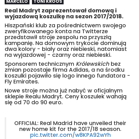
MARCELO
TONI KROOS
Real Madryt zaprezentował domową i
wyjazdową koszulkę na sezon 2017/2018.
Hiszpański klub za pośrednictwem swojego
zweryfikowanego konta na Twitterze
przedstawił stroje zespołu na przyszłą
kampanię. Na domowym trykocie dominują
dwa kolory - biały oraz niebieski, natomiast
na wyjazdowej - czarny oraz niebieski.
Sponsorem technicznym
Królewskich
bez
zmian pozostaje firma Adidas, a na środku
koszulki pojawiło się logo innego fundatora -
Fly Emirates.
Nowe stroje można już nabyć w oficjalnym
sklepie Realu Madryt. Ceny koszulek wahają
się od 70 do 90 euro.
OFFICIAL: Real Madrid have unveiled their
new home kit for the 2017/18 season.
pic.twitter.com/w8KPA92wYh