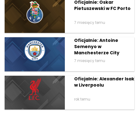
Oficjalnie: Oskar
Pietuszewski w FC Porto
7 miesięcy temu
Oficjalnie: Antoine
Semenyo w
Manchesterze City
7 miesięcy temu
Oficjalnie: Alexander Isak
w Liverpoolu
rok temu