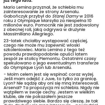
już tego lata.
Mario Lemina przyznał, że schlebia mu
zainteresowanie ze strony Arsenalu.
Gabończyk przybył do
Starej Damy
w 2016
roku z Olympique Marsylia za niespełna 10
milionów euro. Pomocnik nie jest zadowolony
z obecnej roli, jaką odgrywa w drużynie
Massimiliano Allegriego.
23-latek chciałby występować częściej,
czego nie może mu zapewnić włoski
szkoleniowiec. Mario Lemina z tego też
powodu prawdopodobnie opuści latem
zespół ze stolicy Piemontu. Ostatnimi czasy
spekulowano o jego ewentualnym transferze
do Olympique Lyon lub Arsenalu.
- Moim celem jest się wspinać coraz wyżej.
Jeśli mam odejść z Juve, to tylko za granicę.
Lyon? Nie sądzę aby oni się mną interesowali.
Arsenal? Ta propozycja mi schlebia. Nigdy nie
wątpiłem w swoje cechy. Jestem w wielkim
klubie, ale nie pokazałem jeszcze
prawdziwego siebie. Bardzo się cieszę, że tak