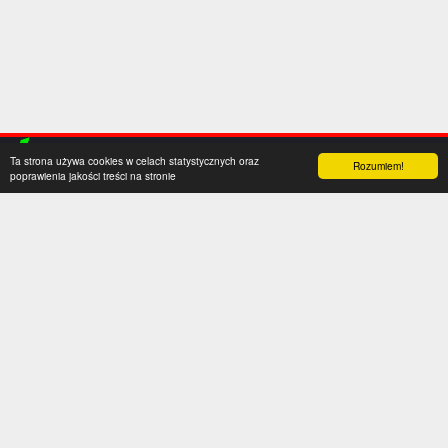
Ta strona używa cookies w celach statystycznych oraz
Rozumiem!
poprawienia jakości treści na stronie
Kategorie
Serwis
Transfery
O nas
Polska
Współpraca
Anglia
Kontakt
Hiszpania
Polityka prywatności
Niemcy
Social media
Włochy
Francja
Inne