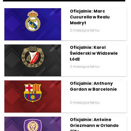
Oficjalnie: Marc
Cucurella w Realu
Madryt
2 miesiące temu
Oficjalnie: Karol
Świderski w Widzewie
Łódź
2 miesiące temu
Oficjalnie: Anthony
Gordon w Barcelonie
2 miesiące temu
Oficjalnie: Antoine
Griezmann w Orlando