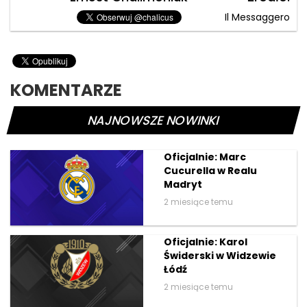
Il Messaggero
KOMENTARZE
NAJNOWSZE NOWINKI
Oficjalnie: Marc
Cucurella w Realu
Madryt
2 miesiące temu
Oficjalnie: Karol
Świderski w Widzewie
Łódź
2 miesiące temu