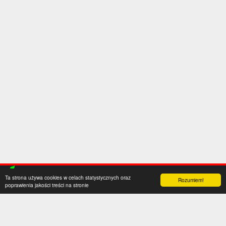
Ta strona używa cookies w celach statystycznych oraz
Rozumiem!
poprawienia jakości treści na stronie
Kategorie
Serwis