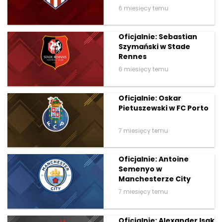
6 miesięcy temu
Oficjalnie: Sebastian
Szymański w Stade
Rennes
6 miesięcy temu
Oficjalnie: Oskar
Pietuszewski w FC Porto
7 miesięcy temu
Oficjalnie: Antoine
Semenyo w
Manchesterze City
7 miesięcy temu
Oficjalnie: Alexander Isak