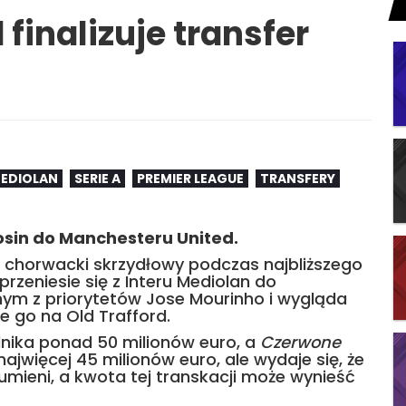
finalizuje transfer
MEDIOLAN
SERIE A
PREMIER LEAGUE
TRANSFERY
nosin do Manchesteru United.
e chorwacki skrzydłowy podczas najbliższego
rzeniesie się z Interu Mediolan do
nym z priorytetów Jose Mourinho i wygląda
e go na Old Trafford.
nika ponad 50 milionów euro, a
Czerwone
ajwięcej 45 milionów euro, ale wydaje się, że
mieni, a kwota tej transkacji może wynieść