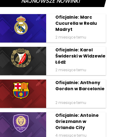
NAJNOWSZE NOWINKI
Oficjalnie: Marc
Cucurella w Realu
Madryt
2 miesiące temu
Oficjalnie: Karol
Świderski w Widzewie
Łódź
2 miesiące temu
Oficjalnie: Anthony
Gordon w Barcelonie
2 miesiące temu
Oficjalnie: Antoine
Griezmann w
Orlando City
4 miesiące temu