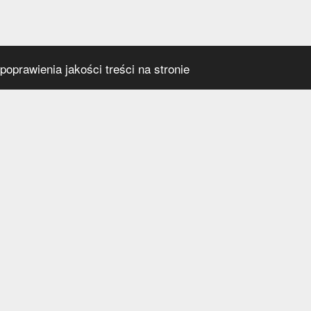
oprawienia jakości treści na stronie
s
Social media
praca
t
a prywatności