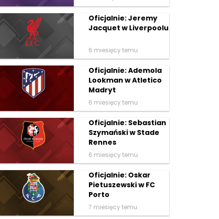
Oficjalnie: Jeremy
Jacquet w Liverpoolu
6 miesięcy temu
Oficjalnie: Ademola
Lookman w Atletico
Madryt
6 miesięcy temu
Oficjalnie: Sebastian
Szymański w Stade
Rennes
6 miesięcy temu
Oficjalnie: Oskar
Pietuszewski w FC
Porto
7 miesięcy temu