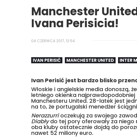
Manchester United 
Ivana Perisicia!
04 CZERWCA 2017, 13:54
IVAN PERISIĆ
MANCHESTER UNITED
INTER 
Ivan Perisić jest bardzo blisko prze
Włoskie i angielskie media donoszą, ż
letniego okienka najprawdopodobniej p
Manchesteru United. 28-latek jest jed
na to, że portugalski menedżer ściągni
Nerazzurri
oczekują za swojego zawod
Diabły
do tej pory oferowały za niego n
oba kluby ostatecznie dojdą do porozu
nawet 52 miliony euro.