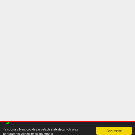
Ta strona używa cookies w celach statystycznych oraz
Rozumiem!
poprawienia jakości treści na stronie