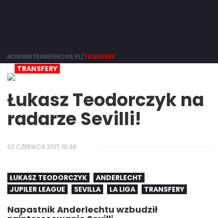
NOWINKITRANSFEROWE.PL/
TRANSFERY
TRANSFERY
Łukasz Teodorczyk na
radarze Sevilli!
02 CZERWCA 2017, 10:36
ŁUKASZ TEODORCZYK
ANDERLECHT
JUPILER LEAGUE
SEVILLA
LA LIGA
TRANSFERY
Napastnik Anderlechtu wzbudził