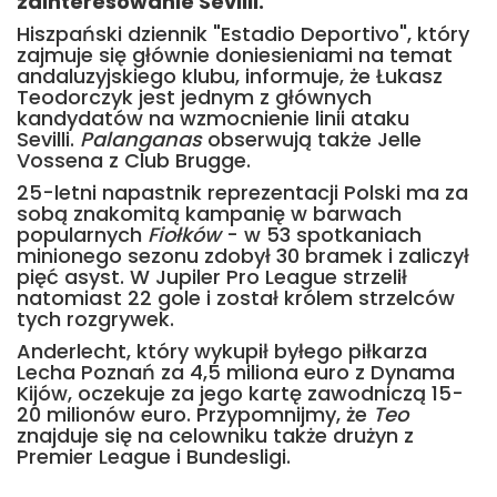
zainteresowanie Sevilli.
Hiszpański dziennik "Estadio Deportivo", który
zajmuje się głównie doniesieniami na temat
andaluzyjskiego klubu, informuje, że Łukasz
Teodorczyk jest jednym z głównych
kandydatów na wzmocnienie linii ataku
Sevilli.
Palanganas
obserwują także Jelle
Vossena z Club Brugge.
25-letni napastnik reprezentacji Polski ma za
sobą znakomitą kampanię w barwach
popularnych
Fiołków
- w 53 spotkaniach
minionego sezonu zdobył 30 bramek i zaliczył
pięć asyst. W Jupiler Pro League strzelił
natomiast 22 gole i został królem strzelców
tych rozgrywek.
Anderlecht, który wykupił byłego piłkarza
Lecha Poznań za 4,5 miliona euro z Dynama
Kijów, oczekuje za jego kartę zawodniczą 15-
20 milionów euro. Przypomnijmy, że
Teo
znajduje się na celowniku także drużyn z
Premier League i Bundesligi.