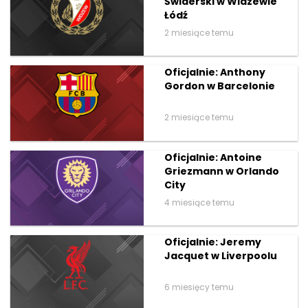
Świderski w Widzewie
Łódź
2 miesiące temu
Oficjalnie: Anthony
Gordon w Barcelonie
2 miesiące temu
Oficjalnie: Antoine
Griezmann w Orlando
City
4 miesiące temu
Oficjalnie: Jeremy
Jacquet w Liverpoolu
6 miesięcy temu