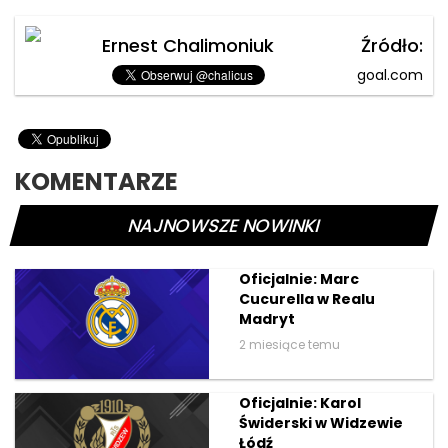
Ernest Chalimoniuk
Źródło:
goal.com
KOMENTARZE
NAJNOWSZE NOWINKI
Oficjalnie: Marc
Cucurella w Realu
Madryt
2 miesiące temu
Oficjalnie: Karol
Świderski w Widzewie
Łódź