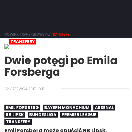
NOWINKITRANSFEROWE.PL/
TRANSFERY
TRANSFERY
Dwie potęgi po Emila
Forsberga
02 CZERWCA 2017, 10:11
EMIL FORSBERG
BAYERN MONACHIUM
ARSENAL
RB LIPSK
BUNDESLIGA
PREMIER LEAGUE
TRANSFERY
Emil Forsberg może opuścić RB Lipsk.