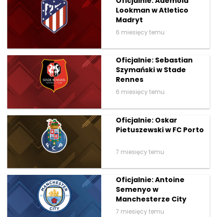
Oficjalnie: Ademola
Lookman w Atletico
Madryt
6 miesięcy temu
Oficjalnie: Sebastian
Szymański w Stade
Rennes
6 miesięcy temu
Oficjalnie: Oskar
Pietuszewski w FC Porto
7 miesięcy temu
Oficjalnie: Antoine
Semenyo w
Manchesterze City
7 miesięcy temu