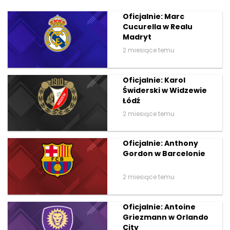
Oficjalnie: Marc
Cucurella w Realu
Madryt
2 miesiące temu
Oficjalnie: Karol
Świderski w Widzewie
Łódź
2 miesiące temu
Oficjalnie: Anthony
Gordon w Barcelonie
2 miesiące temu
Oficjalnie: Antoine
Griezmann w Orlando
City