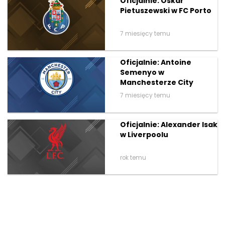
Oficjalnie: Oskar
Pietuszewski w FC Porto
7 miesięcy temu
Oficjalnie: Antoine
Semenyo w
Manchesterze City
7 miesięcy temu
Oficjalnie: Alexander Isak
w Liverpoolu
rok temu