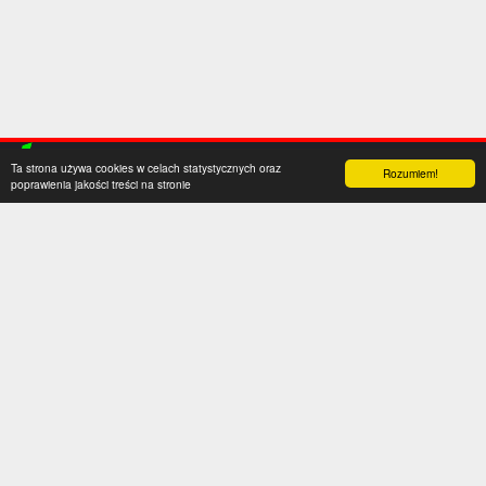
Ta strona używa cookies w celach statystycznych oraz
Rozumiem!
poprawienia jakości treści na stronie
Kategorie
Serwis
Transfery
O nas
Polska
Współpraca
Anglia
Kontakt
Hiszpania
Polityka prywatności
Niemcy
Social media
Włochy
Francja
Inne