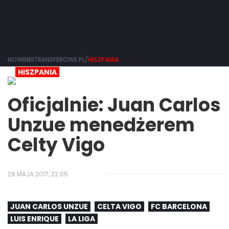
NOWINKITRANSFEROWE.PL/
HISZPANIA
HISZPANIA
Oficjalnie: Juan Carlos
Unzue menedżerem
Celty Vigo
28 MAJA 2017, 22:05
JUAN CARLOS UNZUE
CELTA VIGO
FC BARCELONA
LUIS ENRIQUE
LA LIGA