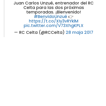
Juan Carlos Unzué, entrenador del RC
Celta para las dos próximas
temporadas. ¡Bienvenido!
#BenvidoUnzué
👉
https://t.co/XIy3vRYklM
pic.twitter.com/V73XhgKPLX
— RC Celta (@RCCelta)
28 maja 2017