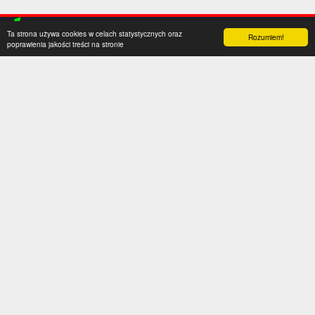
Ta strona używa cookies w celach statystycznych oraz
Rozumiem!
poprawienia jakości treści na stronie
Kategorie
Serwis
Transfery
O nas
Polska
Współpraca
Anglia
Kontakt
Hiszpania
Polityka prywatności
Niemcy
Social media
Włochy
Francja
Inne
Liga Mistrzów
Liga Europy
Reprezentacje