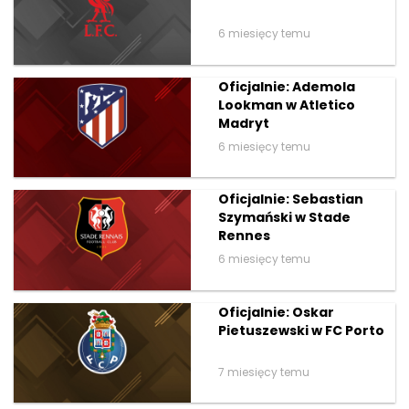
6 miesięcy temu
Oficjalnie: Ademola
Lookman w Atletico
Madryt
6 miesięcy temu
Oficjalnie: Sebastian
Szymański w Stade
Rennes
6 miesięcy temu
Oficjalnie: Oskar
Pietuszewski w FC Porto
7 miesięcy temu