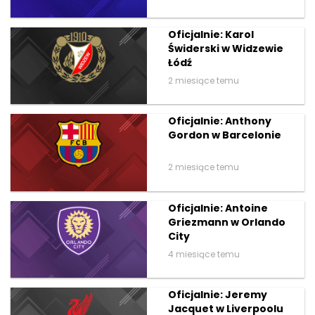
Oficjalnie: Karol
Świderski w Widzewie
Łódź
2 miesiące temu
Oficjalnie: Anthony
Gordon w Barcelonie
2 miesiące temu
Oficjalnie: Antoine
Griezmann w Orlando
City
4 miesiące temu
Oficjalnie: Jeremy
Jacquet w Liverpoolu