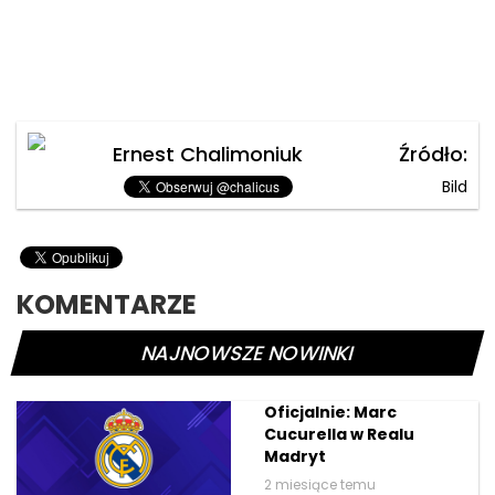
Ernest Chalimoniuk
Źródło:
Bild
KOMENTARZE
NAJNOWSZE NOWINKI
Oficjalnie: Marc
Cucurella w Realu
Madryt
2 miesiące temu