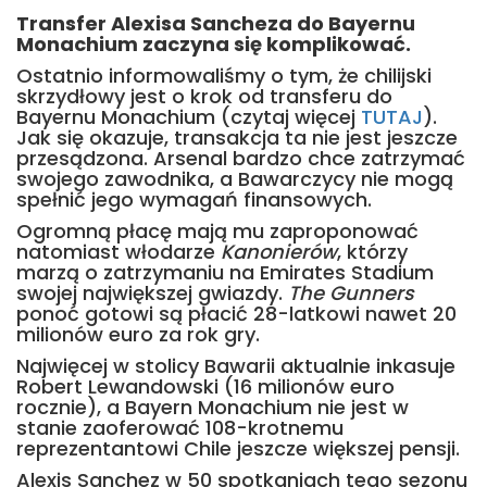
Transfer Alexisa Sancheza do Bayernu
Monachium zaczyna się komplikować.
Ostatnio informowaliśmy o tym, że chilijski
skrzydłowy jest o krok od transferu do
Bayernu Monachium (czytaj więcej
TUTAJ
).
Jak się okazuje, transakcja ta nie jest jeszcze
przesądzona. Arsenal bardzo chce zatrzymać
swojego zawodnika, a Bawarczycy nie mogą
spełnić jego wymagań finansowych.
Ogromną płacę mają mu zaproponować
natomiast włodarze
Kanonierów
, którzy
marzą o zatrzymaniu na Emirates Stadium
swojej największej gwiazdy.
The Gunners
ponoć gotowi są płacić 28-latkowi nawet 20
milionów euro za rok gry.
Najwięcej w stolicy Bawarii aktualnie inkasuje
Robert Lewandowski (16 milionów euro
rocznie), a Bayern Monachium nie jest w
stanie zaoferować 108-krotnemu
reprezentantowi Chile jeszcze większej pensji.
Alexis Sanchez w 50 spotkaniach tego sezonu