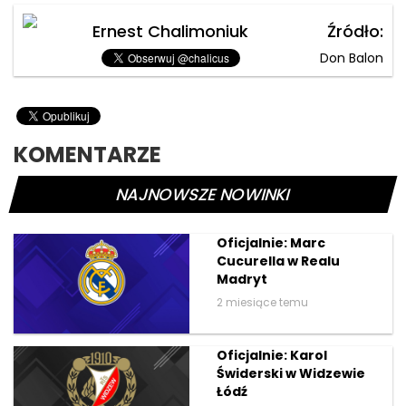
Ernest Chalimoniuk
Źródło:
Don Balon
KOMENTARZE
NAJNOWSZE NOWINKI
Oficjalnie: Marc
Cucurella w Realu
Madryt
2 miesiące temu
Oficjalnie: Karol
Świderski w Widzewie
Łódź