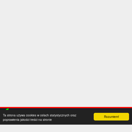
Ta strona używa cookies w celach statystycznych oraz
Rozumiem!
poprawienia jakości treści na stronie
Kategorie
Serwis