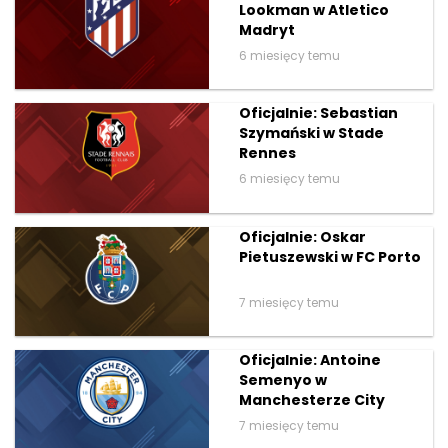
Lookman w Atletico
Madryt
6 miesięcy temu
Oficjalnie: Sebastian
Szymański w Stade
Rennes
6 miesięcy temu
Oficjalnie: Oskar
Pietuszewski w FC Porto
7 miesięcy temu
Oficjalnie: Antoine
Semenyo w
Manchesterze City
7 miesięcy temu