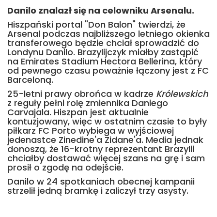
Danilo znalazł się na celowniku Arsenalu.
Hiszpański portal "Don Balon" twierdzi, że
Arsenal podczas najbliższego letniego okienka
transferowego będzie chciał sprowadzić do
Londynu Danilo. Brazylijczyk miałby zastąpić
na Emirates Stadium Hectora Bellerina, który
od pewnego czasu poważnie łączony jest z FC
Barceloną.
25-letni prawy obrońca w kadrze
Królewskich
z reguły pełni rolę zmiennika Daniego
Carvajala. Hiszpan jest aktualnie
kontuzjowany, więc w ostatnim czasie to były
piłkarz FC Porto wybiega w wyjściowej
jedenastce Zinedine'a Zidane'a. Media jednak
donoszą, że 16-krotny reprezentant Brazylii
chciałby dostawać więcej szans na grę i sam
prosił o zgodę na odejście.
Danilo w 24 spotkaniach obecnej kampanii
strzelił jedną bramkę i zaliczył trzy asysty.