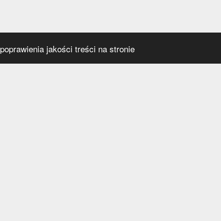
oprawienia jakości treści na stronie
s
Social media
praca
t
a prywatności