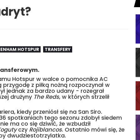
adryt?
ENHAM HOTSPUR
TRANSFERY
transferowym.
hamu Hotspur w walce o pomocnika AC
ą przygodę z piłką nożną rozpoczynał w
był jednak za bardzo udany - rozegrał
szej drużyny
The Reds
, w których strzelił
iera, kiedy przeniósł się na San Siro.
 36 spotkaniach tego sezonu zdobył siedem
c nie ma co się dziwić, że wzbudził
Koguty
czy
Rojiblancos
. Ostatnio mówi się, że
by dwudziestotrzylatka.