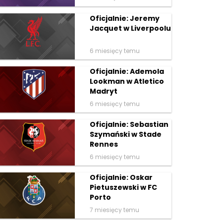
Oficjalnie: Jeremy
Jacquet w Liverpoolu
6 miesięcy temu
Oficjalnie: Ademola
Lookman w Atletico
Madryt
6 miesięcy temu
Oficjalnie: Sebastian
Szymański w Stade
Rennes
6 miesięcy temu
Oficjalnie: Oskar
Pietuszewski w FC
Porto
7 miesięcy temu