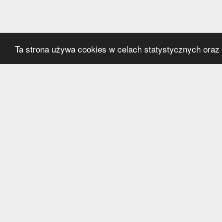
Ta strona używa cookies w celach statystycznych oraz p
Kategorie
Serwi
Transfery
O nas
Polska
Współ
Anglia
Kontak
Hiszpania
Polityk
Niemcy
Włochy
Francja
Inne
Liga Mistrzów
Liga Europy