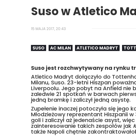
Suso w Atletico M
15 MAJA 2017, 20:43
SUSO
AC MILAN
ATLETICO MADRYT
TOTT
Suso jest rozchwytywany na rynku 
Atletico Madryt dołączyło do Totten
Milanu, Suso. 23-letni Hiszpan poważn
Liverpoolu. Jego pobyt na Anfield nie 
zaledwie 21 spotkań w barwach pierw
jedną bramkę i zaliczył jedną asystę.
Zupełenie inaczej potoczyła się jego kar
Młodzieżowy reprezentant Hiszpanii w
goli i zaliczył aż jedenaście asyst, wię
zainteresowanie takich zespołów jak
także Napoli chętnie zakontraktowało