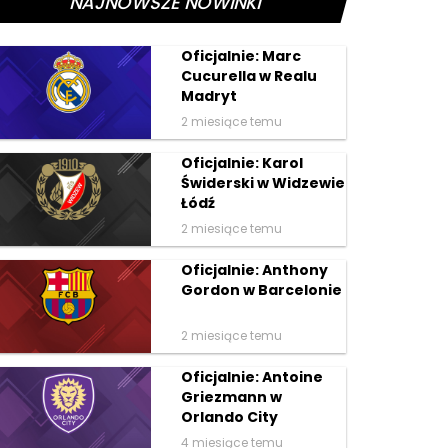
NAJNOWSZE NOWINKI
Oficjalnie: Marc
Cucurella w Realu
Madryt
2 miesiące temu
Oficjalnie: Karol
Świderski w Widzewie
Łódź
2 miesiące temu
Oficjalnie: Anthony
Gordon w Barcelonie
2 miesiące temu
Oficjalnie: Antoine
Griezmann w
Orlando City
4 miesiące temu