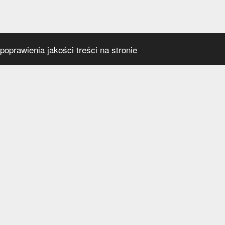
oprawienia jakości treści na stronie
s
Social media
praca
t
a prywatności