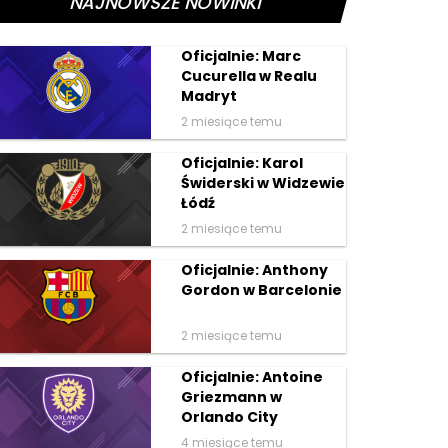
NAJNOWSZE NOWINKI
Oficjalnie: Marc
Cucurella w Realu
Madryt
2 miesiące temu
Oficjalnie: Karol
Świderski w Widzewie
Łódź
2 miesiące temu
Oficjalnie: Anthony
Gordon w Barcelonie
2 miesiące temu
Oficjalnie: Antoine
Griezmann w
Orlando City
4 miesiące temu