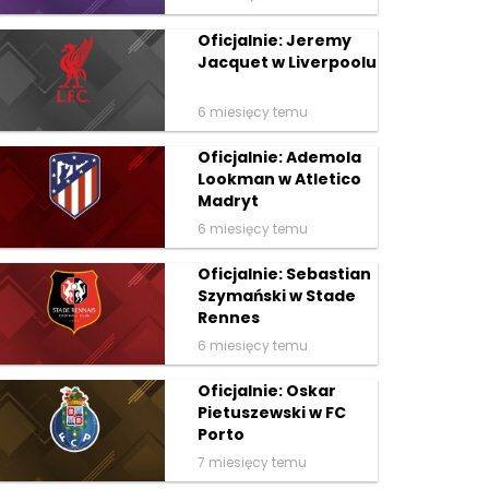
Oficjalnie: Jeremy
Jacquet w Liverpoolu
6 miesięcy temu
Oficjalnie: Ademola
Lookman w Atletico
Madryt
6 miesięcy temu
Oficjalnie: Sebastian
Szymański w Stade
Rennes
6 miesięcy temu
Oficjalnie: Oskar
Pietuszewski w FC
Porto
7 miesięcy temu