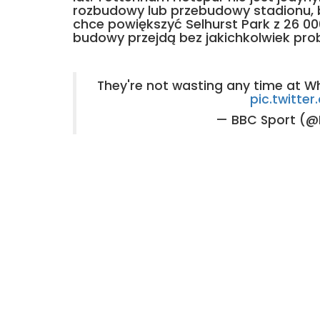
rozbudowy lub przebudowy stadionu, b
chce powiększyć Selhurst Park z 26 00
budowy przejdą bez jakichkolwiek pr
They're not wasting any time at Wh
pic.twitt
— BBC Sport (