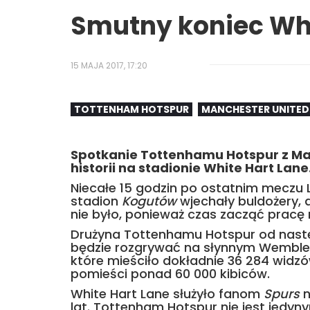
Smutny koniec Whi
15 MAJA 2017, 17:20
TOTTENHAM HOTSPUR
MANCHESTER UNITED
Spotkanie Tottenhamu Hotspur z Ma
historii na stadionie White Hart Lane
Niecałe 15 godzin po ostatnim meczu
stadion
Kogutów
wjechały buldożery, 
nie było, ponieważ czas zacząć prac
Drużyna Tottenhamu Hotspur od nas
będzie rozgrywać na słynnym Wembley,
które mieściło dokładnie 36 284 widzó
pomieści ponad 60 000 kibiców.
White Hart Lane służyło fanom
Spurs
n
lat. Tottenham Hotspur nie jest jedy