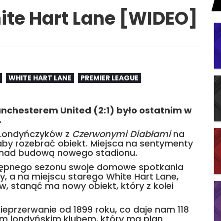
te Hart Lane [WIDEO]
WHITE HART LANE
PREMIER LEAGUE
nchesterem United (2:1) było ostatnim w
.
 Londyńczyków z
Czerwonymi Diabłami
na
aby rozebrać obiekt. Miejsca na sentymenty
ę nad budową nowego stadionu.
tępnego sezonu swoje domowe spotkania
 a na miejscu starego White Hart Lane,
w, stanąć ma nowy obiekt, który z kolei
ieprzerwanie od 1899 roku, co daje nam 118
nym londyńskim klubem, który ma plan