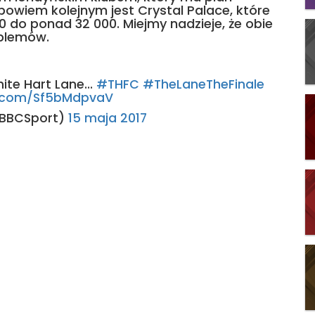
owiem kolejnym jest Crystal Palace, które
0 do ponad 32 000. Miejmy nadzieje, że obie
oblemów.
ite Hart Lane...
#THFC
#TheLaneTheFinale
er.com/Sf5bMdpvaV
@BBCSport)
15 maja 2017