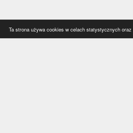
Ta strona używa cookies w celach statystycznych oraz p
Kategorie
Serwi
Transfery
O nas
Polska
Współ
Anglia
Kontak
Hiszpania
Polityk
Niemcy
Włochy
Francja
Inne
Liga Mistrzów
Liga Europy