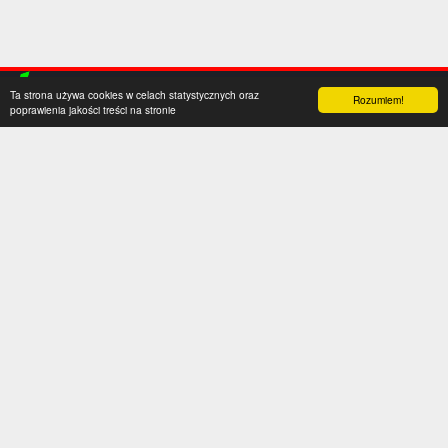
Ta strona używa cookies w celach statystycznych oraz
Rozumiem!
poprawienia jakości treści na stronie
Kategorie
Serwis
Transfery
O nas
Polska
Współpraca
Anglia
Kontakt
Hiszpania
Polityka prywatności
Niemcy
Social media
Włochy
Francja
Inne
Liga Mistrzów
Liga Europy