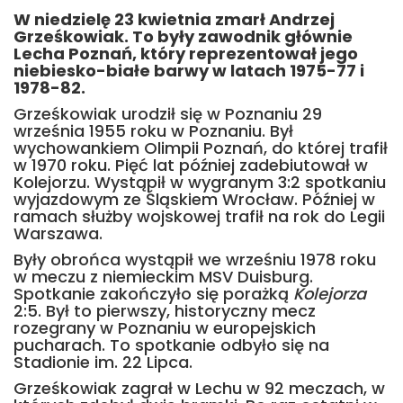
W niedzielę 23 kwietnia zmarł Andrzej
Grześkowiak. To były zawodnik głównie
Lecha Poznań, który reprezentował jego
niebiesko-białe barwy w latach 1975-77 i
1978-82.
Grześkowiak urodził się w Poznaniu 29
września 1955 roku w Poznaniu. Był
wychowankiem Olimpii Poznań, do której trafił
w 1970 roku. Pięć lat później zadebiutował w
Kolejorzu. Wystąpił w wygranym 3:2 spotkaniu
wyjazdowym ze Śląskiem Wrocław. Później w
ramach służby wojskowej trafił na rok do Legii
Warszawa.
Były obrońca wystąpił we wrześniu 1978 roku
w meczu z niemieckim MSV Duisburg.
Spotkanie zakończyło się porażką
Kolejorza
2:5. Był to pierwszy, historyczny mecz
rozegrany w Poznaniu w europejskich
pucharach. To spotkanie odbyło się na
Stadionie im. 22 Lipca.
Grześkowiak zagrał w Lechu w 92 meczach, w