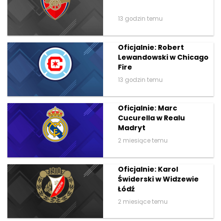
13 godzin temu
Oficjalnie: Robert
Lewandowski w Chicago
Fire
13 godzin temu
Oficjalnie: Marc
Cucurella w Realu
Madryt
2 miesiące temu
Oficjalnie: Karol
Świderski w Widzewie
Łódź
2 miesiące temu