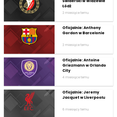
Świderski w Widzewie
Łódź
2 miesiące temu
Oficjalnie: Anthony
Gordon w Barcelonie
2 miesiące temu
Oficjalnie: Antoine
Griezmann w Orlando
City
4 miesiące temu
Oficjalnie: Jeremy
Jacquet w Liverpoolu
6 miesięcy temu