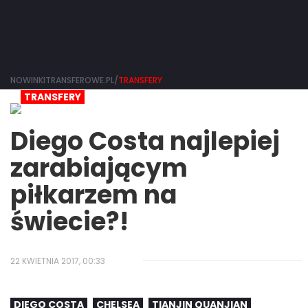
NOWINKITRANSFEROWE.PL/
TRANSFERY
TRANSFERY
Diego Costa najlepiej
zarabiającym
piłkarzem na
świecie?!
22 KWIETNIA 2017, 00:33
DIEGO COSTA
CHELSEA
TIANJIN QUANJIAN