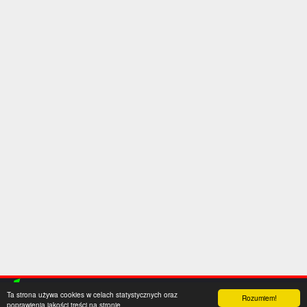
Ta strona używa cookies w celach statystycznych oraz
Rozumiem!
poprawienia jakości treści na stronie