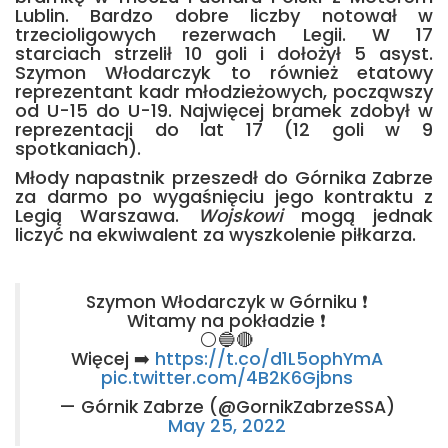
Lublin. Bardzo dobre liczby notował w
trzecioligowych rezerwach Legii. W 17
starciach strzelił 10 goli i dołożył 5 asyst.
Szymon Włodarczyk to również etatowy
reprezentant kadr młodzieżowych, począwszy
od U-15 do U-19. Najwięcej bramek zdobył w
reprezentacji do lat 17 (12 goli w 9
spotkaniach).
Młody napastnik przeszedł do Górnika Zabrze
za darmo po wygaśnięciu jego kontraktu z
Legią Warszawa.
Wojskowi
mogą jednak
liczyć na ekwiwalent za wyszkolenie piłkarza.
Szymon Włodarczyk w Górniku ❗️
Witamy na pokładzie ❗️
⚪️🔵🔴
Więcej ➡️
https://t.co/d1L5ophYmA
pic.twitter.com/4B2K6Gjbns
— Górnik Zabrze (@GornikZabrzeSSA)
May 25, 2022