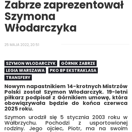
Zabrze zaprezentował
Szymona
Włodarczyka
25 MAJA 2022, 20:51
SZYMON WŁODARCZYK
GÓRNIK ZABRZE
LEGIA WARSZAWA
PKO BP EKSTRAKLASA
TRANSFERY
Nowym napastnikiem 14-krotnych Mistrzów
Polski został Szymon Włodarczyk. 19-letni
piłkarz podpisał z Górnikiem umowę, która
obowiązywała będzie do końca czerwca
2025 roku.
Szymon urodził się 5 stycznia 2003 roku w
Wałbrzychu. Pochodzi z usportowionej
rodziny. Jego ojciec, Piotr, ma na swoim