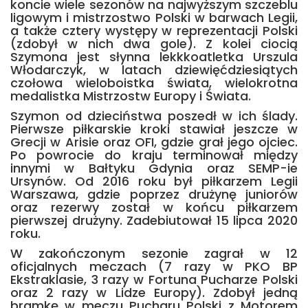
koncie wiele sezonów na najwyższym szczeblu
ligowym i mistrzostwo Polski w barwach Legii,
a także cztery występy w reprezentacji Polski
(zdobył w nich dwa gole). Z kolei ciocią
Szymona jest słynna lekkkoatletka Urszula
Włodarczyk, w latach dziewięćdziesiątych
czołowa wieloboistka świata, wielokrotna
medalistka Mistrzostw Europy i Świata.
Szymon od dzieciństwa poszedł w ich ślady.
Pierwsze piłkarskie kroki stawiał jeszcze w
Grecji w Arisie oraz OFI, gdzie grał jego ojciec.
Po powrocie do kraju terminował między
innymi w Bałtyku Gdynia oraz SEMP-ie
Ursynów. Od 2016 roku był piłkarzem Legii
Warszawa, gdzie poprzez drużynę juniorów
oraz rezerwy został w końcu piłkarzem
pierwszej drużyny. Zadebiutował 15 lipca 2020
roku.
W zakończonym sezonie zagrał w 12
oficjalnych meczach (7 razy w PKO BP
Ekstraklasie, 3 razy w Fortuna Pucharze Polski
oraz 2 razy w Lidze Europy). Zdobył jedną
bramkę w meczu Pucharu Polski z Motorem