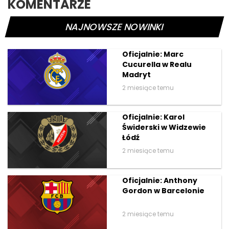
KOMENTARZE
NAJNOWSZE NOWINKI
Oficjalnie: Marc
Cucurella w Realu
Madryt
2 miesiące temu
Oficjalnie: Karol
Świderski w Widzewie
Łódź
2 miesiące temu
Oficjalnie: Anthony
Gordon w Barcelonie
2 miesiące temu