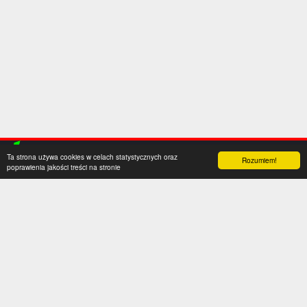
Ta strona używa cookies w celach statystycznych oraz
Rozumiem!
poprawienia jakości treści na stronie
Kategorie
Serwis
Transfery
O nas
Polska
Współpraca
Anglia
Kontakt
Hiszpania
Polityka prywatności
Niemcy
Social media