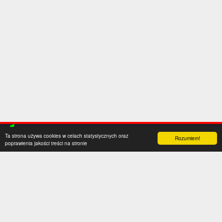
Ta strona używa cookies w celach statystycznych oraz
Rozumiem!
poprawienia jakości treści na stronie
Kategorie
Serwis
Transfery
O nas
Polska
Współpraca
Anglia
Kontakt