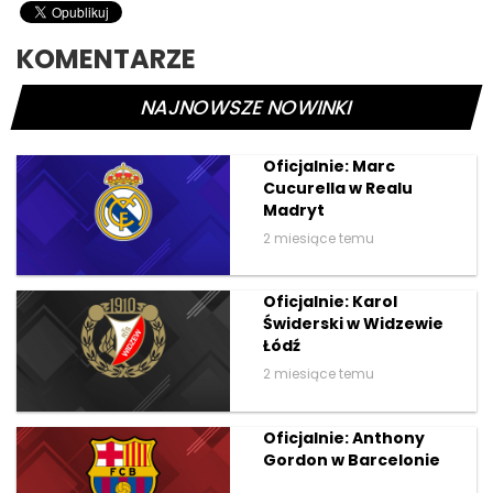
KOMENTARZE
NAJNOWSZE NOWINKI
Oficjalnie: Marc
Cucurella w Realu
Madryt
2 miesiące temu
Oficjalnie: Karol
Świderski w Widzewie
Łódź
2 miesiące temu
Oficjalnie: Anthony
Gordon w Barcelonie