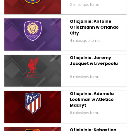
2 miesiące temu
Oficjalnie: Antoine
Griezmann w Orlando
City
4 miesiące temu
Oficjalnie: Jeremy
Jacquet w Liverpoolu
6 miesięcy temu
Oficjalnie: Ademola
Lookman w Atletico
Madryt
6 miesięcy temu
Oficjalnie: Sebastian