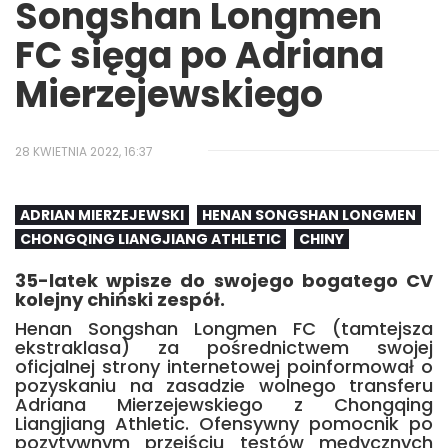
Songshan Longmen
FC sięga po Adriana
Mierzejewskiego
28 KWIETNIA 2022, 16:37
ADRIAN MIERZEJEWSKI
HENAN SONGSHAN LONGMEN
CHONGQING LIANGJIANG ATHLETIC
CHINY
35-latek wpisze do swojego bogatego CV
kolejny chiński zespół.
Henan Songshan Longmen FC (tamtejsza
ekstraklasa) za pośrednictwem swojej
oficjalnej strony internetowej poinformował o
pozyskaniu na zasadzie wolnego transferu
Adriana Mierzejewskiego z Chongqing
Liangjiang Athletic. Ofensywny pomocnik po
pozytywnym przejściu testów medycznych