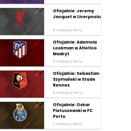
Oficjalnie: Jeremy
Jacquet w Liverpoolu
6 miesięcy temu
Oficjalnie: Ademola
Lookman w Atletico
Madryt
6 miesięcy temu
Oficjalnie: Sebastian
Szymański w Stade
Rennes
6 miesięcy temu
Oficjalnie: Oskar
Pietuszewski w FC
Porto
7 miesięcy temu