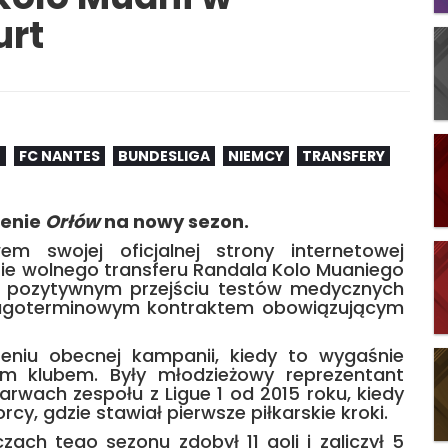
urt
T
FC NANTES
BUNDESLIGA
NIEMCY
TRANSFERY
ienie
Orłów
na nowy sezon.
em swojej oficjalnej strony internetowej
ie wolnego transferu Randala Kolo Muaniego
o pozytywnym przejściu testów medycznych
ługoterminowym kontraktem obowiązującym
niu obecnej kampanii, kiedy to wygaśnie
m klubem. Były młodzieżowy reprezentant
rwach zespołu z Ligue 1 od 2015 roku, kiedy
rcy, gdzie stawiał pierwsze piłkarskie kroki.
ach tego sezonu zdobył 11 goli i zaliczył 5