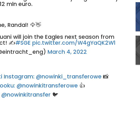
12 mln euro.
, Randal! 🦅👋
uani will join the Eagles next season from
ct! ✍️
#SGE
pic.twitter.com/W4gYaQK2W1
(@eintracht_eng)
March 4, 2022
rski Instagram: @nowinki_transferowe
📸
ebooku: @nowinkitransferowe
👍
e: @nowinkitransfer
🐦