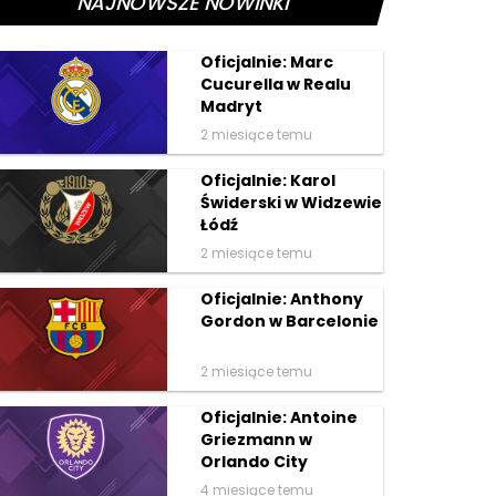
NAJNOWSZE NOWINKI
Oficjalnie: Marc
Cucurella w Realu
Madryt
2 miesiące temu
Oficjalnie: Karol
Świderski w Widzewie
Łódź
2 miesiące temu
Oficjalnie: Anthony
Gordon w Barcelonie
2 miesiące temu
Oficjalnie: Antoine
Griezmann w
Orlando City
4 miesiące temu