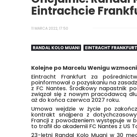
Eintrachcie Frankf
11 MARCA 2022, 17:50
RANDAL KOLO MUANI
EINTRACHT FRANKFUR
Kolejne po Marcelu Wenigu wzmocn
Eintracht Frankfurt za pośrednictw
poinformował o pozyskaniu na zasadz
z FC Nantes. Środkowy napastnik p
związał się z nowym pracodawcą d
aż do końca czerwca 2027 roku.
Umowa wejdzie w życie po zakończe
kontrakt snajpera z dotychczasowy
Francji z powodzeniem występuje w ba
to trafił do akademii FC Nantes z US To
23-letni Randal Kolo Muani w 30 mecz