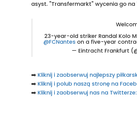
asyst. "Transfermarkt" wycenia go na 
Welcome
23-year-old striker Randal Kolo M
@FCNantes
on a five-year contra
— Eintracht Frankfurt 
➡️
Kliknij i zaobserwuj najlepszy piłka
➡️
Kliknij i polub naszą stronę na Fac
➡️
Kliknij i zaobserwuj nas na Twitterz