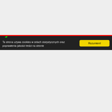
Ta strona używa cookies w celach statystycznych oraz
Rozumiem!
poprawienia jakości treści na stronie
Kategorie
Serwis
Transfery
O nas
Polska
Współpraca
Anglia
Kontakt
Hiszpania
Polityka prywatności
Niemcy
Social media
Włochy
Francja
Inne