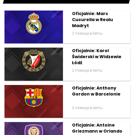
Oficjalnie: Marc
Cucurella w Realu
Madryt
2 miesiące temu
Oficjalnie: Karol
Świderski w Widzewie
Łódź
2 miesiące temu
Oficjalnie: Anthony
Gordon w Barcelonie
2 miesiące temu
Oficjalnie: Antoine
Griezmann w Orlando