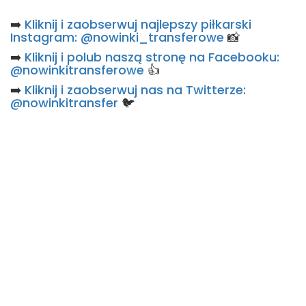
➡️
Kliknij i zaobserwuj najlepszy piłkarski
Instagram: @nowinki_transferowe
📸
➡️
Kliknij i polub naszą stronę na Facebooku:
@nowinkitransferowe
👍
➡️
Kliknij i zaobserwuj nas na Twitterze:
@nowinkitransfer
🐦