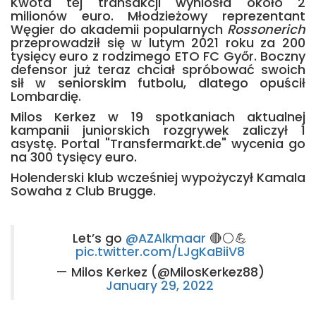
Kwota tej transakcji wyniosła około 2
milionów euro. Młodzieżowy reprezentant
Węgier do akademii popularnych
Rossonerich
przeprowadził się w lutym 2021 roku za 200
tysięcy euro z rodzimego ETO FC Győr. Boczny
defensor już teraz chciał spróbować swoich
sił w seniorskim futbolu, dlatego opuścił
Lombardię.
Milos Kerkez w 19 spotkaniach aktualnej
kampanii juniorskich rozgrywek zaliczył 1
asystę. Portal "Transfermarkt.de" wycenia go
na 300 tysięcy euro.
Holenderski klub wcześniej wypożyczył Kamala
Sowaha z Club Brugge.
Let’s go
@AZAlkmaar
🔴⚪️💪
pic.twitter.com/LJgKaBiiV8
— Milos Kerkez (@MilosKerkez88)
January 29, 2022