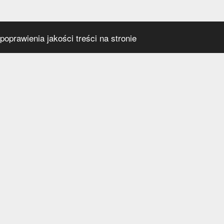
oprawienia jakości treści na stronie
s
Social media
praca
t
a prywatności