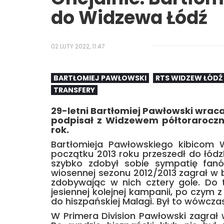
do Widzewa Łódź
02 LUTY 2022, 11:47
BARTŁOMIEJ PAWŁOWSKI
RTS WIDZEW ŁÓDŹ
TRANSFERY
29-letni Bartłomiej Pawłowski wraca
podpisał z Widzewem półtoraroczny
rok.
Bartłomieja Pawłowskiego kibicom 
początku 2013 roku przeszedł do łódzk
szybko zdobył sobie sympatię fa
wiosennej sezonu 2012/2013 zagrał w
zdobywając w nich cztery gole. Do 
jesiennej kolejnej kampanii, po czym
do hiszpańskiej Malagi. Był to wówczas
W Primera Division Pawłowski zagrał 