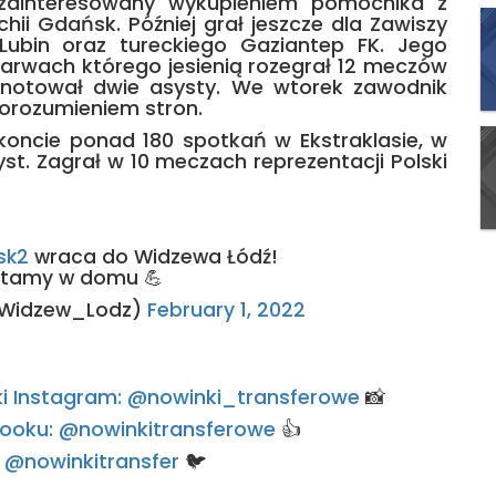
ł zainteresowany wykupieniem pomocnika z
chii Gdańsk. Później grał jeszcze dla Zawiszy
 Lubin oraz tureckiego Gaziantep FK. Jego
barwach którego jesienią rozegrał 12 meczów
anotował dwie asysty. We wtorek zawodnik
orozumieniem stron.
koncie ponad 180 spotkań w Ekstraklasie, w
syst. Zagrał w 10 meczach reprezentacji Polski
sk2
wraca do Widzewa Łódź!
witamy w domu 💪
_Widzew_Lodz)
February 1, 2022
rski Instagram: @nowinki_transferowe
📸
ebooku: @nowinkitransferowe
👍
e: @nowinkitransfer
🐦