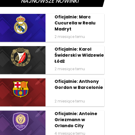
NAJNOWSZE NOWINKI
Oficjalnie: Marc
Cucurella w Realu
Madryt
2 miesiące temu
Oficjalnie: Karol
Świderski w Widzewie
Łódź
2 miesiące temu
Oficjalnie: Anthony
Gordon w Barcelonie
2 miesiące temu
Oficjalnie: Antoine
Griezmann w
Orlando City
4 miesiące temu