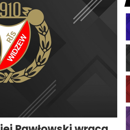
miej Pawłowski wraca