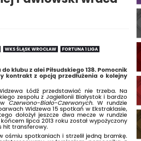
WKS ŚLĄSK WROCŁAW
FORTUNA 1 LIGA
 do klubu z alei Piłsudskiego 138. Pomocnik
 kontrakt z opcją przedłużenia o kolejny
Widzewa Łódź przedstawiać nie trzeba. Na
iego zespołu z Jagiellonii Białystok i bardzo
nów
Czerwono-Biało-Czerwonych
. W rundzie
 barwach Widzewa 15 spotkań w Ekstraklasie,
tego dołożył jeszcze dwa mecze w rundzie
 z końcem lipca 2013 roku został wypożyczony
 hit transferowy.
w ośmiu spotkaniach i strzelił jedną bramkę.