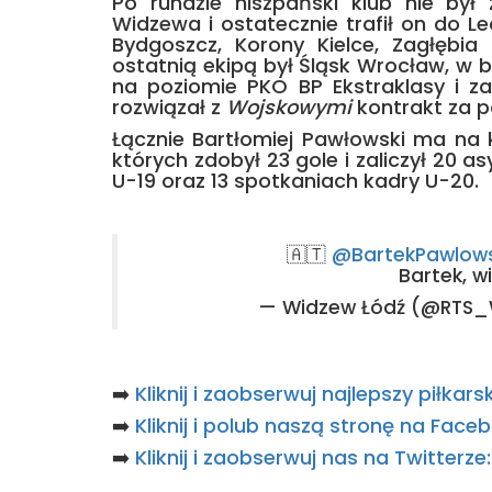
Po rundzie hiszpański klub nie by
Widzewa i ostatecznie trafił on do Le
Bydgoszcz, Korony Kielce, Zagłębia
ostatnią ekipą był Śląsk Wrocław, w 
na poziomie PKO BP Ekstraklasy i z
rozwiązał z
Wojskowymi
kontrakt za p
Łącznie Bartłomiej Pawłowski ma na 
których zdobył 23 gole i zaliczył 20 a
U-19 oraz 13 spotkaniach kadry U-20.
🇦🇹
@BartekPawlow
Bartek, 
— Widzew Łódź (@RTS
➡️
Kliknij i zaobserwuj najlepszy piłka
➡️
Kliknij i polub naszą stronę na Fac
➡️
Kliknij i zaobserwuj nas na Twitterz