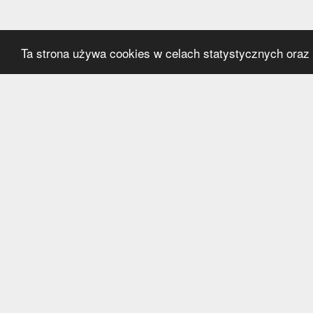
Ta strona używa cookies w celach statystycznych oraz p
Kategorie
Serwi
Transfery
O nas
Polska
Współ
Anglia
Kontak
Hiszpania
Polityk
Niemcy
Włochy
Francja
Inne
Liga Mistrzów
Liga Europy
Reprezentacje