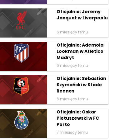
Oficjalnie: Jeremy
Jacquet w Liverpoolu
6 miesięcy temu
Oficjalnie: Ademola
Lookman w Atletico
Madryt
6 miesięcy temu
Oficjalnie: Sebastian
Szymański w Stade
Rennes
6 miesięcy temu
Oficjalnie: Oskar
Pietuszewski w FC
Porto
7 miesięcy temu