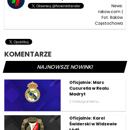
News:
rakow.com |
Fot. Raków
Częstochowa
KOMENTARZE
NAJNOWSZE NOWINKI
Oficjalnie: Marc
Cucurella w Realu
Madryt
2 miesiące temu
Oficjalnie: Karol
Świderski w Widzewie
Łódź