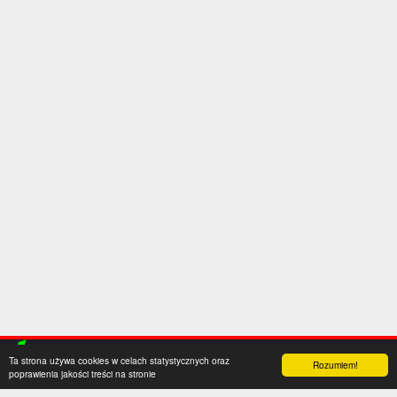
Ta strona używa cookies w celach statystycznych oraz
Rozumiem!
poprawienia jakości treści na stronie