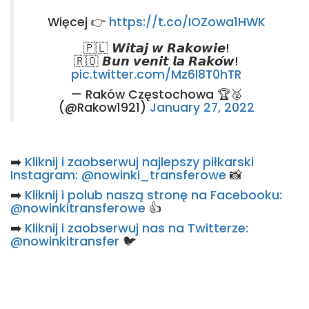
Więcej 👉
https://t.co/IOZowa1HWK
🇵🇱 𝙒𝙞𝙩𝙖𝙟 𝙬 𝙍𝙖𝙠𝙤𝙬𝙞𝙚!
🇷🇴 𝘽𝙪𝙣 𝙫𝙚𝙣𝙞𝙩 𝙡𝙖 𝙍𝙖𝙠𝙤́𝙬!
pic.twitter.com/Mz6l8T0hTR
— Raków Częstochowa 🏆🥈
(@Rakow1921)
January 27, 2022
➡️
Kliknij i zaobserwuj najlepszy piłkarski
Instagram: @nowinki_transferowe
📸
➡️
Kliknij i polub naszą stronę na Facebooku:
@nowinkitransferowe
👍
➡️
Kliknij i zaobserwuj nas na Twitterze:
@nowinkitransfer
🐦