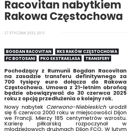
Racovitan nabytkiem
Rakowa Częstochowa
27 STYCZNIA 2022, 20:11
BOGDAN RACOVITAN
RKS RAKÓW CZĘSTOCHOWA
FC BOTOSANI
PKO EKSTRAKLASA
TRANSFERY
Pochodzący z Rumunii Bogdan Racovitan
na zasadzie transferu definitywnego za
700 tysięcy euro dołącza do Rakowa
Częstochowa. Umowa z 21-letnim obrońcą
będzie obowiązywać do 30 czerwca 2025
roku z opcją przedłużenia o kolejny rok.
Nowy nabytek
Czerwono-Niebieskich
urodził
się 6 czerwca 2000 roku w miejscowości Dijon
we Francji. Mierzy 185 centymetrów wzrostu.
Karierę piłkarską rozpoczynał w
młodzieżowych drużynach Dijon FCO. W lutym