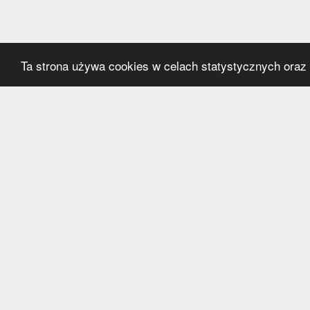
Ta strona używa cookies w celach statystycznych oraz p
Kategorie
Serwi
Transfery
O nas
Polska
Współ
Anglia
Kontak
Hiszpania
Polityk
Niemcy
Włochy
Francja
Inne
Liga Mistrzów
Liga Europy
Reprezentacje