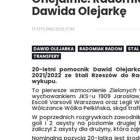
Dawida Olejarkę
17 STYCZNIA 2022, 17:33
DAWID OLEJARKA
RADOMIAK RADOM
STAL
TRANSFERY
20-letni pomocnik Dawid Olejar
2021/2022 ze Stali Rzeszów do 
wykupu.
To pierwsze wzmocnienie
Zielonych
w
wychowankiem JKS-u 1909 Jarosław, 
Escoli Varsovii Warszawa oraz Legii 
Wólczance Wólka Pełkińska, skąd trafi
W poprzednich rozgrywkach zawodnik 
goli i 2 asysty na poziomie drugiej 
zaliczył 2 asysty dla drużyny, która za
Nominalną pozycją 20-latka jest środ