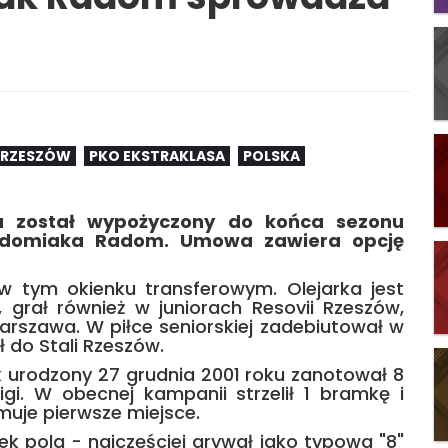
 RZESZÓW
PKO EKSTRAKLASA
POLSKA
ka został wypożyczony do końca sezonu
Radomiaka Radom. Umowa zawiera opcję
 tym okienku transferowym. Olejarka jest
grał również w juniorach Resovii Rzeszów,
Warszawa. W piłce seniorskiej zadebiutował w
ł do Stali Rzeszów.
urodzony 27 grudnia 2001 roku zanotował 8
ligi. W obecnej kampanii strzelił 1 bramkę i
jmuje pierwsze miejsce.
ek pola - najczęściej grywał jako typowa "8"