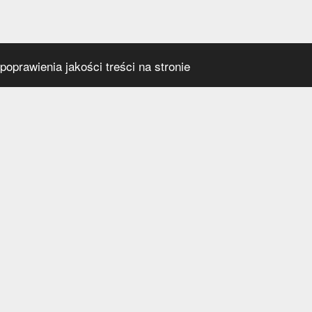
oprawienia jakości treści na stronie
s
Social media
praca
t
a prywatności