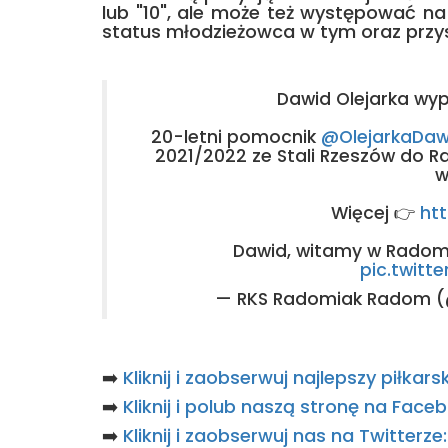
lub "10", ale może też występować na
status młodzieżowca w tym oraz przy
Dawid Olejarka wy
20-letni pomocnik
@OlejarkaDaw
2021/2022 ze Stali Rzeszów do
w
Więcej 👉
htt
Dawid, witamy w Radomi
pic.twitt
— RKS Radomiak Radom 
➡️
Kliknij i zaobserwuj najlepszy piłka
➡️
Kliknij i polub naszą stronę na Fac
➡️
Kliknij i zaobserwuj nas na Twitterz