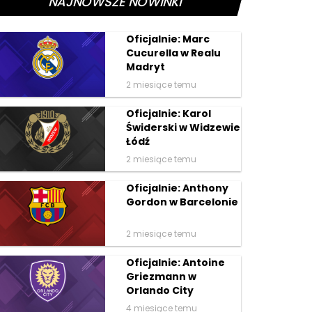
NAJNOWSZE NOWINKI
Oficjalnie: Marc
Cucurella w Realu
Madryt
2 miesiące temu
Oficjalnie: Karol
Świderski w Widzewie
Łódź
2 miesiące temu
Oficjalnie: Anthony
Gordon w Barcelonie
2 miesiące temu
Oficjalnie: Antoine
Griezmann w
Orlando City
4 miesiące temu