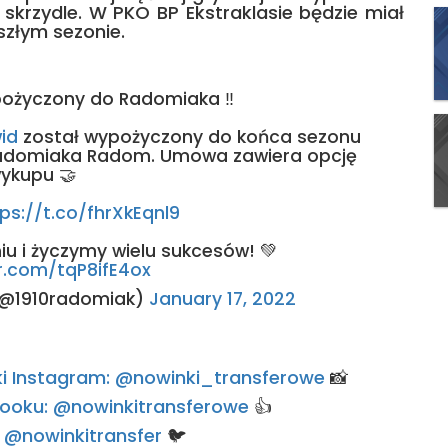
 skrzydle. W PKO BP Ekstraklasie będzie miał
szłym sezonie.
pożyczony do Radomiaka ‼
id
został wypożyczony do końca sezonu
 Radomiaka Radom. Umowa zawiera opcję
ykupu 🤝
ps://t.co/fhrXkEqnl9
u i życzymy wielu sukcesów! 💚
er.com/tqP8ifE4ox
(@1910radomiak)
January 17, 2022
rski Instagram: @nowinki_transferowe
📸
ebooku: @nowinkitransferowe
👍
e: @nowinkitransfer
🐦