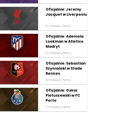
Oficjalnie: Jeremy
Jacquet w Liverpoolu
6 miesięcy temu
Oficjalnie: Ademola
Lookman w Atletico
Madryt
6 miesięcy temu
Oficjalnie: Sebastian
Szymański w Stade
Rennes
6 miesięcy temu
Oficjalnie: Oskar
Pietuszewski w FC
Porto
7 miesięcy temu