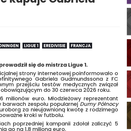
ONINGEN
LIGUE 1
EREDIVISIE
FRANCJA
prowadził się do mistrza Ligue 1.
icjalnej strony internetowej poinformowało o
definitywnego Gabriela Gudmundssona z FC
wnym przejściu testów medycznych związał
obowiązującym do 30 czerwca 2026 roku.
 6 milionów euro. Młodzieżowy reprezentant
 barwach zespołu popularnej
Dumy Północy
a Euroborg za nieujawnioną kwotę z rodzimego
poważne kroki w futbolu.
ch poprzedniej kampanii zdołał zaliczyć 5
ia go na 1,8 miliona euro.