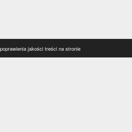
oprawienia jakości treści na stronie
s
Social media
praca
t
a prywatności