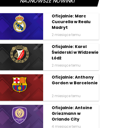
NAJNOWSZE NOWINKI
Oficjalnie: Marc
Cucurella w Realu
Madryt
2 miesiące temu
Oficjalnie: Karol
Świderski w Widzewie
Łódź
2 miesiące temu
Oficjalnie: Anthony
Gordon w Barcelonie
2 miesiące temu
Oficjalnie: Antoine
Griezmann w
Orlando City
4 miesiące temu