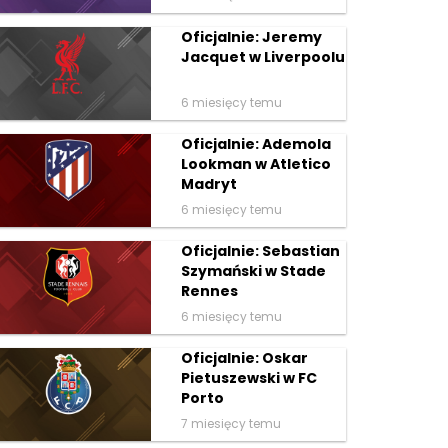
Oficjalnie: Jeremy
Jacquet w Liverpoolu
6 miesięcy temu
Oficjalnie: Ademola
Lookman w Atletico
Madryt
6 miesięcy temu
Oficjalnie: Sebastian
Szymański w Stade
Rennes
6 miesięcy temu
Oficjalnie: Oskar
Pietuszewski w FC
Porto
7 miesięcy temu