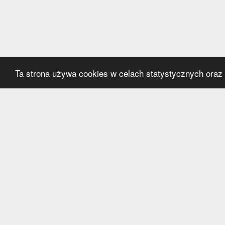
Ta strona używa cookies w celach statystycznych oraz p
Kategorie
Serwi
Transfery
O nas
Polska
Współ
Anglia
Kontak
Hiszpania
Polityk
Niemcy
Włochy
Francja
Inne