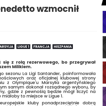
Benedetto wzmocnił
ARSYLIA
LIGUE 1
FRANCJA
HISZPANIA
yć się z rolą rezerwowego, bo przegrywał
szem Milikiem.
go sezonu La Ligi Santander, poinformowała
ściowych oraz oficjalnej klubowej strony
iu z Olympique'u Marsylia argentyńskiego
z tym samym dokonał rozsądnego wyboru, by
ny, gdzie z pewnośią będzie mógł liczyć na
 miałoby to miejsce w Ligue 1.
uropejskie kluby ponadprzeciętnie dobrą