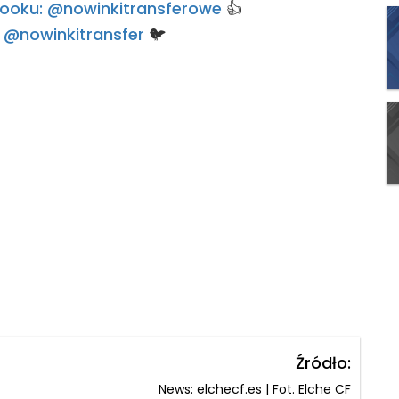
ebooku: @nowinkitransferowe
👍
e: @nowinkitransfer
🐦
Źródło:
News: elchecf.es | Fot. Elche CF