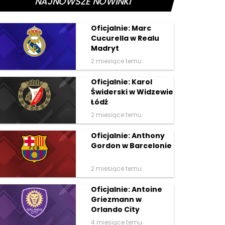
NAJNOWSZE NOWINKI
Oficjalnie: Marc
Cucurella w Realu
Madryt
2 miesiące temu
Oficjalnie: Karol
Świderski w Widzewie
Łódź
2 miesiące temu
Oficjalnie: Anthony
Gordon w Barcelonie
2 miesiące temu
Oficjalnie: Antoine
Griezmann w
Orlando City
4 miesiące temu