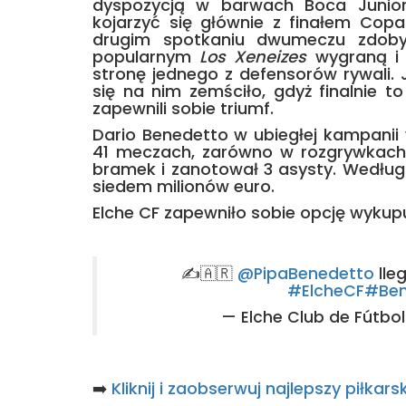
dyspozycją w barwach Boca Junior
kojarzyć się głównie z finałem Copa
drugim spotkaniu dwumeczu zdob
popularnym
Los Xeneizes
wygraną i j
stronę jednego z defensorów rywali. J
się na nim zemściło, gdyż finalnie t
zapewnili sobie triumf.
Dario Benedetto w ubiegłej kampanii
41 meczach, zarówno w rozgrywkach kr
bramek i zanotował 3 asysty. Według 
siedem milionów euro.
Elche CF zapewniło sobie opcję wykup
✍️🇦🇷
@PipaBenedetto
lle
#ElcheCF
#Ben
— Elche Club de Fútbo
➡️
Kliknij i zaobserwuj najlepszy piłka