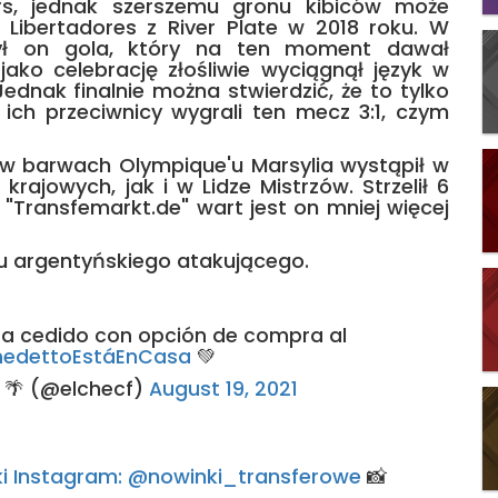
s, jednak szerszemu gronu kibiców może
 Libertadores z River Plate w 2018 roku. W
ył on gola, który na ten moment dawał
ako celebrację złośliwie wyciągnął język w
ednak finalnie można stwierdzić, że to tylko
o ich przeciwnicy wygrali ten mecz 3:1, czym
 w barwach Olympique'u Marsylia wystąpił w
ajowych, jak i w Lidze Mistrzów. Strzelił 6
"Transfemarkt.de" wart jest on mniej więcej
u argentyńskiego atakującego.
ga cedido con opción de compra al
edettoEstáEnCasa
💚
l 🌴 (@elchecf)
August 19, 2021
rski Instagram: @nowinki_transferowe
📸