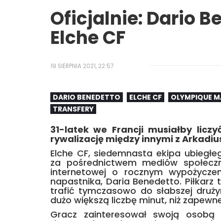
Oficjalnie: Dario 
Elche CF
19 SIERPNIA 2021, 22:57
DARIO BENEDETTO
ELCHE CF
OLYMPIQUE M
TRANSFERY
31-latek we Francji musiałby licz
rywalizację między innymi z Arkadiu
Elche CF, siedemnasta ekipa ubiegłe
za pośrednictwem mediów społeczno
internetowej o rocznym wypożyczen
napastnika, Daria Benedetto. Piłkar
trafić tymczasowo do słabszej druży
dużo większą liczbę minut, niż zapewne
Gracz zainteresował swoją osobą e