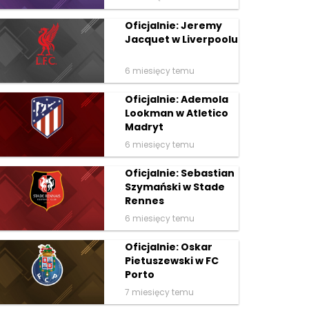
Oficjalnie: Jeremy
Jacquet w Liverpoolu
6 miesięcy temu
Oficjalnie: Ademola
Lookman w Atletico
Madryt
6 miesięcy temu
Oficjalnie: Sebastian
Szymański w Stade
Rennes
6 miesięcy temu
Oficjalnie: Oskar
Pietuszewski w FC
Porto
7 miesięcy temu