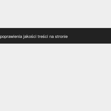
oprawienia jakości treści na stronie
s
Social media
praca
t
a prywatności