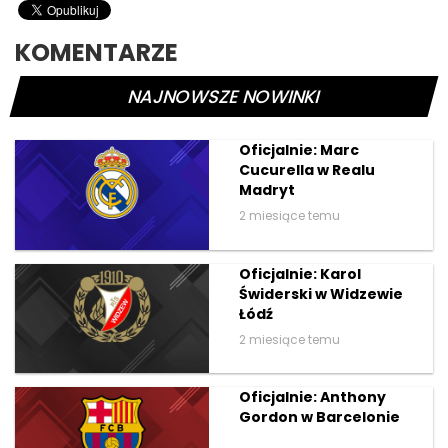
KOMENTARZE
NAJNOWSZE NOWINKI
Oficjalnie: Marc
Cucurella w Realu
Madryt
2 miesiące temu
Oficjalnie: Karol
Świderski w Widzewie
Łódź
2 miesiące temu
Oficjalnie: Anthony
Gordon w Barcelonie