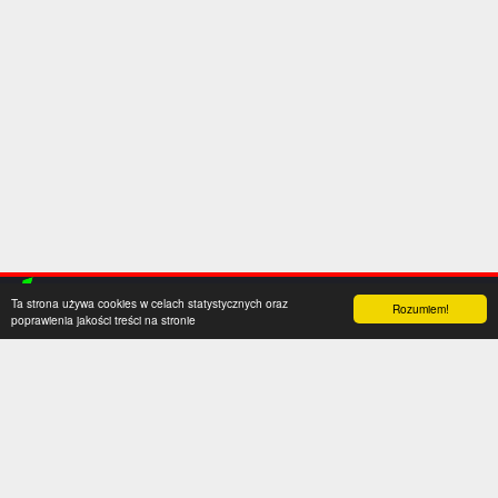
Ta strona używa cookies w celach statystycznych oraz
Rozumiem!
poprawienia jakości treści na stronie
Kategorie
Serwis
Transfery
O nas
Polska
Współpraca
Anglia
Kontakt