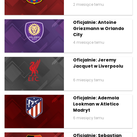
2 miesiące temu
Oficjalnie: Antoine
Griezmann w Orlando
City
4 miesiące temu
Oficjalnie: Jeremy
Jacquet w Liverpoolu
6 miesięcy temu
Oficjalnie: Ademola
Lookman w Atletico
Madryt
6 miesięcy temu
Oficjalnie: Sebastian