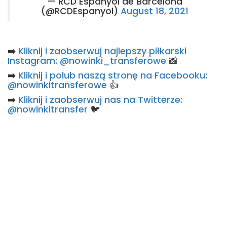
— RCD Espanyol de Barcelona
(@RCDEspanyol)
August 18, 2021
➡️
Kliknij i zaobserwuj najlepszy piłkarski
Instagram: @nowinki_transferowe
📸
➡️
Kliknij i polub naszą stronę na Facebooku:
@nowinkitransferowe
👍
➡️
Kliknij i zaobserwuj nas na Twitterze:
@nowinkitransfer
🐦