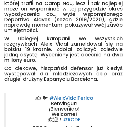
której trafił na Camp Nou, lecz i tak najlepiej
może on wspominać w tej przygodzie okres
wypożyczenia do... wyżej wspomnianego
Deportivo Alaves (sezon 2019/2020), gdzie
naprawdę momentami pokazywał swój zasób
umiejętności.
W ubiegłej kampanii we wszystkich
rozgrywkach Aleix Vidal zameldował się na
boisku 19-krotnie. Zdołał zaliczyć zaledwie
jedną asystę. Wyceniany jest obecnie na dwa
miliony euro.
Co ciekawe, hiszpański defensor już kiedyś
występował dla młodzieżowych ekip oraz
drugiej drużyny Espanyolu Barcelona.
✍️ 🐦
#AleixVidalPerico
Benvingut!
¡Bienvenido!
Welcome!
欢迎！
#RCDE