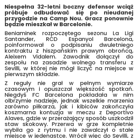
Niespełna 32-letni boczny defensor wciąż
próbuje odbudować się po nieudanej
przygodzie na Camp Nou. Gracz ponownie
będzie mieszkał w Barcelonie.
Beniaminek rozpoczętego sezonu La Ligi
Santander, RCD Espanyol Barcelona,
poinformował o podpisaniu dwuletniego
kontraktu z hiszpańskim prawym obrońcą,
Aleixem Vidalem. Zawodnik dołączył do
zespołu na zasadzie wolnego transferu z
Sevilli, w której nie mógł liczyć na miejsce w
pierwszym składzie.
Z reguły nie grał w pełnym wymiarze
czasowym i opuszczał większość spotkań.
Niegdyś FC Barcelona pokładała w nim
olbrzymie nadzieje, jednak wszelkie marzenia
zarówno piłkarza, jak i kibiców zakończyła
koszmarna kontuzja w meczu z Deportivo
Alaves, gdzie w przerażający sposób uszkodził
staw skokowy. Przerwa w grze kompletnie
wybiła go z rytmu i nie zawalczył o stałe
miejsce w jedenastce. Wrócił więc do Sevilli, z