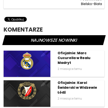
Bielsko-Biała
KOMENTARZE
NAJNOWSZE NOWINKI
Oficjalnie: Marc
Cucurella w Realu
Madryt
2 miesiące temu
Oficjalnie: Karol
Świderski w Widzewie
Łódź
2 miesiące temu