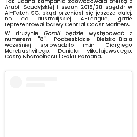
Tak udana kampania zaowocowała ofertą z
Arabii Saudyjskiej i sezon 2019/20 spędził w
Al-Fateh SC, skąd przeniósł się jeszcze dalej,
bo do australijskiej A-League, gdzie
reprezentował barwy Central Coast Mariners.
W drużynie
Górali
będzie występować z
numerem "8". Podbeskidzie Bielsko-Biała
wcześniej sprowadziło m.in. Giorgiego
Merebashviliego, Daniela Mikołajewskiego,
Costę Nhamoinesu i Goku Romana.