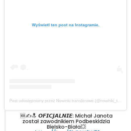
Wyświetl ten post na Instagramie.
Post udostępniony przez Nowinki transferowe (@nowinki_transferowe)
🆕✍️🔝 𝙊𝙁𝙄𝘾𝙅𝘼𝙇𝙉𝙄𝙀: Michał Janota
został zawodnikiem Podbeskidzia
Bielsko-Biała💥