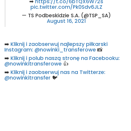
➡
https://t.co/6bTQX6W72s
pic.twitter.com/Pk0Sdv6JLZ
— TS Podbeskidzie S.A. (@TSP_SA)
August 16, 2021
➡️
Kliknij i zaobserwuj najlepszy piłkarski
Instagram: @nowinki_transferowe
📸
➡️
Kliknij i polub naszą stronę na Facebooku:
@nowinkitransferowe
👍
➡️
Kliknij i zaobserwuj nas na Twitterze:
@nowinkitransfer
🐦