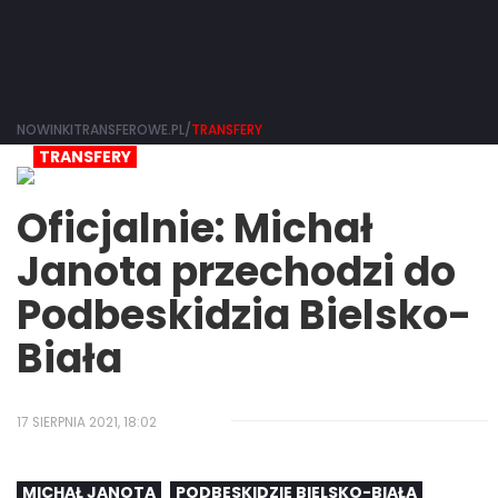
NOWINKITRANSFEROWE.PL/
TRANSFERY
TRANSFERY
Oficjalnie: Michał
Janota przechodzi do
Podbeskidzia Bielsko-
Biała
17 SIERPNIA 2021, 18:02
MICHAŁ JANOTA
PODBESKIDZIE BIELSKO-BIAŁA