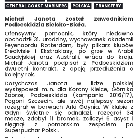
CENTRAL COAST MARINERS
POLSKA
TRANSFERY
Michał Janota został zawodnikiem
Podbeskidzia Bielsko-Biała.
Ofensywny pomocnik, który niedawno
obchodził 31. urodziny, wychowanek akademii
Feyenoordu Rotterdam, były piłkarz klubów
Eredivisie i Ekstraklasy, po grze w Arabii
Saudyjskiej oraz Australii, wraca do kraju.
Michał Janota podpisał z Podbeskidziem
dwuletni kontrakt, z opcją przedłużenia o
kolejny rok.
Dotychczas Janota w lidze polskiej
występował m.in. dla Korony Kielce, Górnika
Zabrze, Podbeskidzia (kampania 2016/17),
Pogoni Szczecin, ale swój najlepszy sezon
rozegrał w barwach Arki Gdynia. W klubie z
Gdyni świetnie się odnalazł, rozegrał 34
mecze, zdobył 11 bramek, zaliczył 6 asyst i
sięgnął z pomorskim zespołem po
Superpuchar Polski.