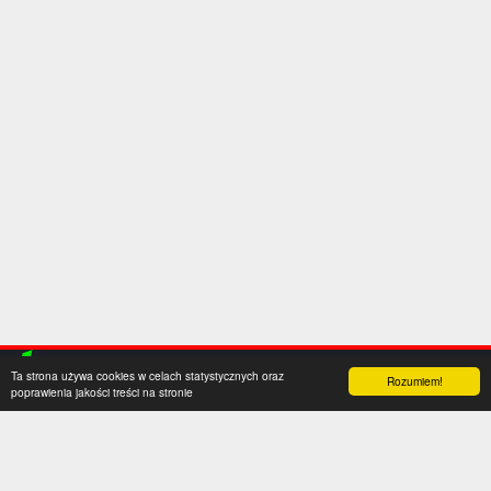
Ta strona używa cookies w celach statystycznych oraz
Rozumiem!
poprawienia jakości treści na stronie
Kategorie
Serwis
Transfery
O nas