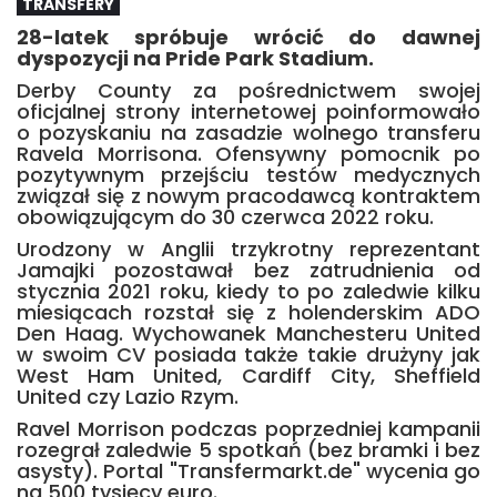
TRANSFERY
28-latek spróbuje wrócić do dawnej
dyspozycji na Pride Park Stadium.
Derby County za pośrednictwem swojej
oficjalnej strony internetowej poinformowało
o pozyskaniu na zasadzie wolnego transferu
Ravela Morrisona. Ofensywny pomocnik po
pozytywnym przejściu testów medycznych
związał się z nowym pracodawcą kontraktem
obowiązującym do 30 czerwca 2022 roku.
Urodzony w Anglii trzykrotny reprezentant
Jamajki pozostawał bez zatrudnienia od
stycznia 2021 roku, kiedy to po zaledwie kilku
miesiącach rozstał się z holenderskim ADO
Den Haag. Wychowanek Manchesteru United
w swoim CV posiada także takie drużyny jak
West Ham United, Cardiff City, Sheffield
United czy Lazio Rzym.
Ravel Morrison podczas poprzedniej kampanii
rozegrał zaledwie 5 spotkań (bez bramki i bez
asysty). Portal "Transfermarkt.de" wycenia go
na 500 tysięcy euro.