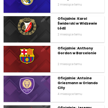
2 miesiące temu
Oficjalnie: Karol
Świderski w Widzewie
Łódź
2 miesiące temu
Oficjalnie: Anthony
Gordon w Barcelonie
2 miesiące temu
Oficjalnie: Antoine
Griezmann w Orlando
City
4 miesiące temu
Oficjalnie: Jeremy