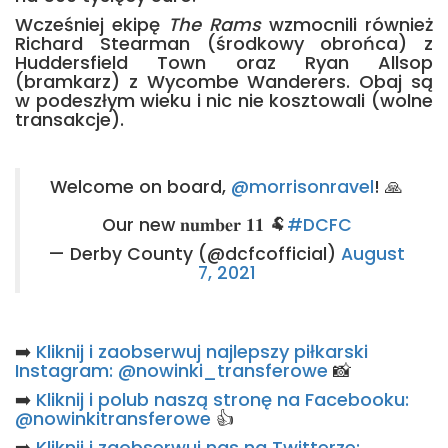
Wcześniej ekipę
The Rams
wzmocnili również
Richard Stearman (środkowy obrońca) z
Huddersfield Town oraz Ryan Allsop
(bramkarz) z Wycombe Wanderers. Obaj są
w podeszłym wieku i nic nie kosztowali (wolne
transakcje).
Welcome on board,
@morrisonravel
! 🙏
Our new 𝐧𝐮𝐦𝐛𝐞𝐫 𝟏𝟏 🐏
#DCFC
— Derby County (@dcfcofficial)
August
7, 2021
➡️
Kliknij i zaobserwuj najlepszy piłkarski
Instagram: @nowinki_transferowe
📸
➡️
Kliknij i polub naszą stronę na Facebooku:
@nowinkitransferowe
👍
➡️
Kliknij i zaobserwuj nas na Twitterze: