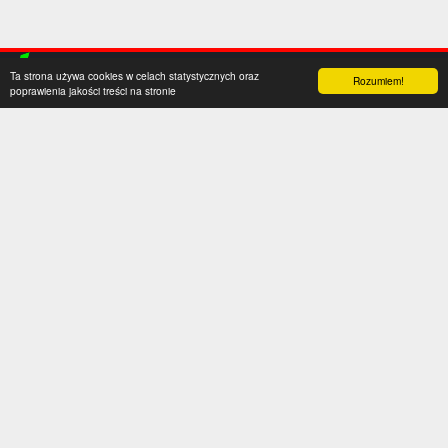
Ta strona używa cookies w celach statystycznych oraz
Rozumiem!
poprawienia jakości treści na stronie
Kategorie
Serwis
Transfery
O nas
Polska
Współpraca
Anglia
Kontakt
Hiszpania
Polityka prywatności
Niemcy
Social media
Włochy
Francja
Inne
Liga Mistrzów
Liga Europy
Reprezentacje