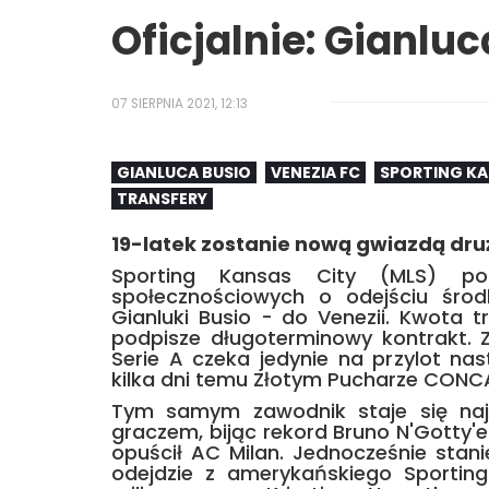
Oficjalnie: Gianluc
07 SIERPNIA 2021, 12:13
GIANLUCA BUSIO
VENEZIA FC
SPORTING KA
TRANSFERY
19-latek zostanie nową gwiazdą dru
Sporting Kansas City (MLS) po
społecznościowych o odejściu śro
Gianluki Busio - do Venezii. Kwota t
podpisze długoterminowy kontrakt.
Serie A czeka jedynie na przylot n
kilka dni temu Złotym Pucharze CON
Tym samym zawodnik staje się naj
graczem, bijąc rekord Bruno N'Gotty'e
opuścił AC Milan. Jednocześnie stani
odejdzie z amerykańskiego Sporting