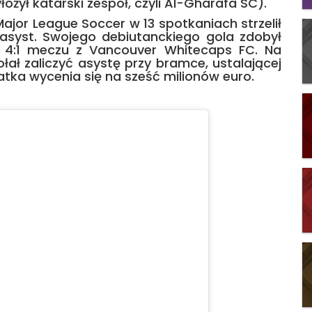
ożył katarski zespół, czyli Al-Gharafa SC).
ajor League Soccer w 13 spotkaniach strzelił
asyst. Swojego debiutanckiego gola zdobył
m 4:1 meczu z Vancouver Whitecaps FC. Na
ł zaliczyć asystę przy bramce, ustalającej
-latka wycenia się na sześć milionów euro.