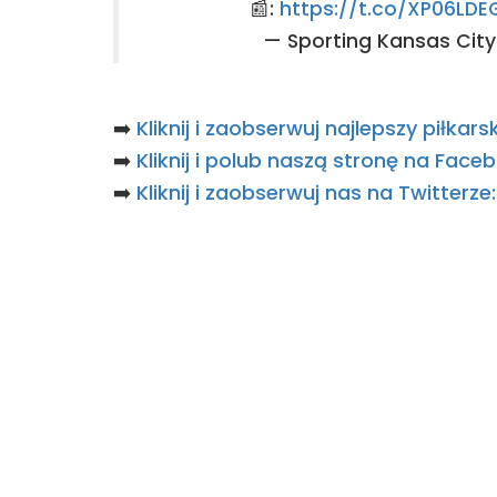
📰:
https://t.co/XP06LD
— Sporting Kansas Cit
➡️
Kliknij i zaobserwuj najlepszy piłka
➡️
Kliknij i polub naszą stronę na Fac
➡️
Kliknij i zaobserwuj nas na Twitterz