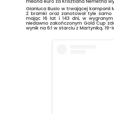
miliona euro za Krisztiana Nemetha wył
Gianluca Busio w trwającej kampanii M
2 bramki oraz zanotował tyle samo 
mając 16 lat i 143 dni, w wygrany
niedawno zakończonym Gold Cup zdoła
wynik na 6:1 w starciu z Martyniką. 19