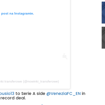
 post na Instagramie.
nki transferowe (@nowinki_transferowe)
usio13
to Serie A side
@VeneziaFC_EN
in
record deal.