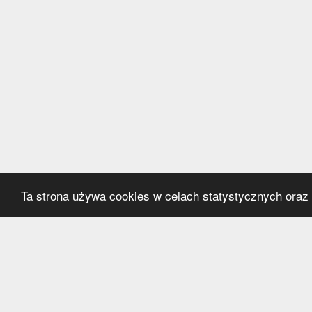
Ta strona używa cookies w celach statystycznych oraz p
Kategorie
Serwi
Transfery
O nas
Polska
Współ
Anglia
Kontak