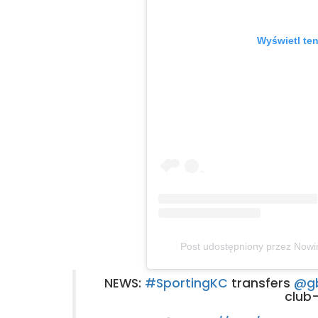
Wyświetl ten
Post udostępniony przez Nowi
NEWS:
#SportingKC
transfers
@gb
club-