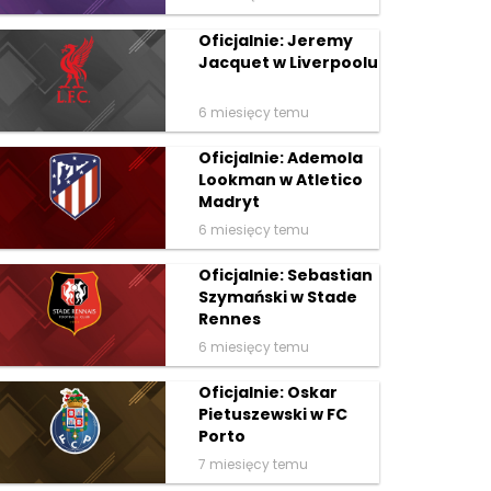
Oficjalnie: Jeremy
Jacquet w Liverpoolu
6 miesięcy temu
Oficjalnie: Ademola
Lookman w Atletico
Madryt
6 miesięcy temu
Oficjalnie: Sebastian
Szymański w Stade
Rennes
6 miesięcy temu
Oficjalnie: Oskar
Pietuszewski w FC
Porto
7 miesięcy temu