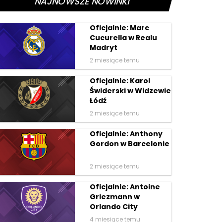
NAJNOWSZE NOWINKI
Oficjalnie: Marc
Cucurella w Realu
Madryt
2 miesiące temu
Oficjalnie: Karol
Świderski w Widzewie
Łódź
2 miesiące temu
Oficjalnie: Anthony
Gordon w Barcelonie
2 miesiące temu
Oficjalnie: Antoine
Griezmann w
Orlando City
4 miesiące temu