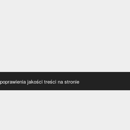
oprawienia jakości treści na stronie
s
Social media
praca
t