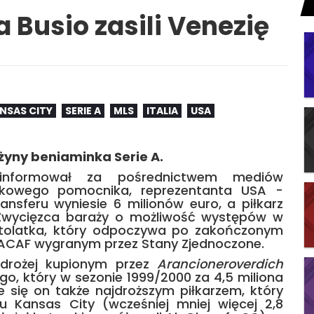
a Busio zasili Venezię
NSAS CITY
SERIE A
MLS
ITALIA
USA
żyny beniaminka Serie A.
informował za pośrednictwem mediów
dkowego pomocnika, reprezentanta USA -
ransferu wyniesie 6 milionów euro, a piłkarz
 Zwycięzca baraży o możliwość występów w
astolatka, który odpoczywa po zakończonym
CACAF wygranym przez Stany Zjednoczone.
drożej kupionym przez
Arancioneroverdich
go, który w sezonie 1999/2000 za 4,5 miliona
e się on także najdroższym piłkarzem, który
u Kansas City (wcześniej mniej więcej 2,8