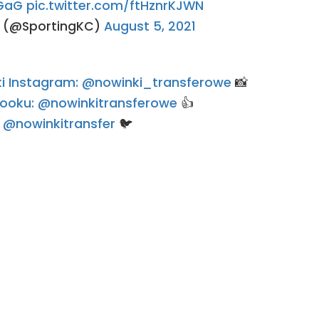
EGaG
pic.twitter.com/ftHznrKJWN
y (@SportingKC)
August 5, 2021
rski Instagram: @nowinki_transferowe
📸
ebooku: @nowinkitransferowe
👍
e: @nowinkitransfer
🐦