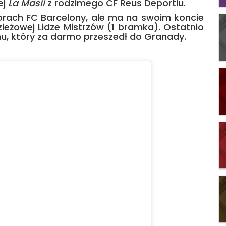
ej
La Masii
z rodzimego CF Reus Deportiu.
orach FC Barcelony, ale ma na swoim koncie
eżowej Lidze Mistrzów (1 bramka). Ostatnio
u, który za darmo przeszedł do Granady.