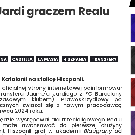
Jardi graczem Realu
ONA
CASTILLA
LA MASIA
HISZPANIA
TRANSFERY
Katalonii na stolicę Hiszpanii.
oficjalnej strony internetowej poinformował
ransferu Jaume'a Jardiego z FC Barcelony
asowym klubem). Prawoskrzydłowy po
ycznych związał się z nowym pracodawcą
rwca 2024 roku.
ędzie występował dla trzecioligowego Realu
ci może awansować do pierwszej drużyny
nt Hiszpanii grał w akademii
Blaugrany
od