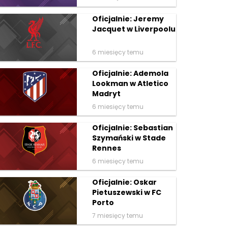
Oficjalnie: Jeremy
Jacquet w Liverpoolu
6 miesięcy temu
Oficjalnie: Ademola
Lookman w Atletico
Madryt
6 miesięcy temu
Oficjalnie: Sebastian
Szymański w Stade
Rennes
6 miesięcy temu
Oficjalnie: Oskar
Pietuszewski w FC
Porto
7 miesięcy temu