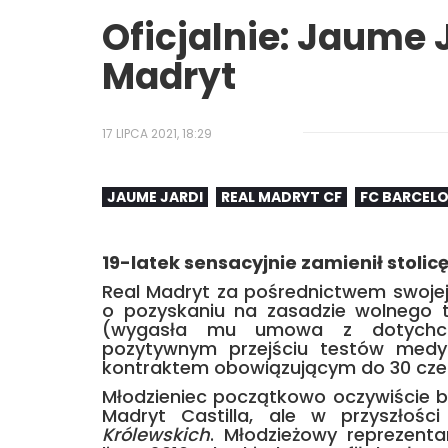
Oficjalnie: Jaume 
Madryt
17 LIPCA 2021, 18:29
JAUME JARDI
REAL MADRYT CF
FC BARCEL
19-latek sensacyjnie zamienił stolicę 
Real Madryt za pośrednictwem swojej 
o pozyskaniu na zasadzie wolnego t
(wygasła mu umowa z dotychcz
pozytywnym przejściu testów med
kontraktem obowiązującym do 30 cze
Młodzieniec początkowo oczywiście b
Madryt Castilla, ale w przyszłoś
Królewskich
. Młodzieżowy reprezenta