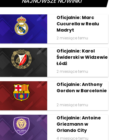
NAJNOWSZE NOWINKI
Oficjalnie: Marc
Cucurella w Realu
Madryt
2 miesiące temu
Oficjalnie: Karol
Świderski w Widzewie
Łódź
2 miesiące temu
Oficjalnie: Anthony
Gordon w Barcelonie
2 miesiące temu
Oficjalnie: Antoine
Griezmann w
Orlando City
4 miesiące temu