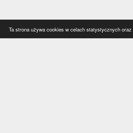
Ta strona używa cookies w celach statystycznych oraz p
Kategorie
Serwi
Transfery
O nas
Polska
Współ
Anglia
Kontak
Hiszpania
Polityk
Niemcy
Włochy
Francja
Inne
Liga Mistrzów
Liga Europy