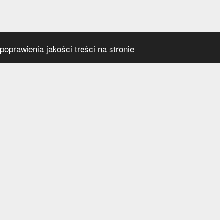
oprawienia jakości treści na stronie
s
Social media
praca
t
a prywatności