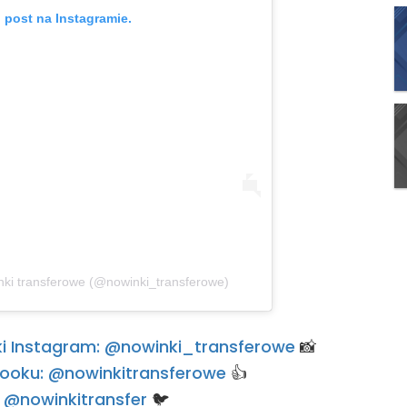
 post na Instagramie.
nki transferowe (@nowinki_transferowe)
rski Instagram: @nowinki_transferowe
📸
ebooku: @nowinkitransferowe
👍
e: @nowinkitransfer
🐦