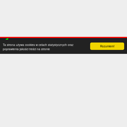
Ta strona używa cookies w celach statystycznych oraz
Rozumiem!
poprawienia jakości treści na stronie
Kategorie
Serwis
Transfery
O nas
Polska
Współpraca
Anglia
Kontakt
Hiszpania
Polityka prywatności
Niemcy
Social media
Włochy
Francja
Inne