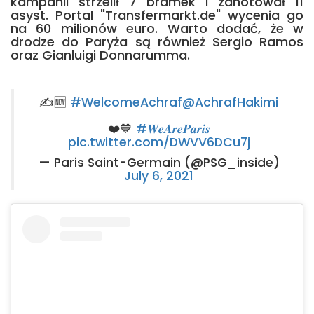
kampanii strzelił 7 bramek i zanotował 11
asyst. Portal "Transfermarkt.de" wycenia go
na 60 milionów euro. Warto dodać, że w
drodze do Paryża są również Sergio Ramos
oraz Gianluigi Donnarumma.
✍️🆕
#WelcomeAchraf
@AchrafHakimi
❤️💙
#𝑾𝒆𝑨𝒓𝒆𝑷𝒂𝒓𝒊𝒔
pic.twitter.com/DWVV6DCu7j
— Paris Saint-Germain (@PSG_inside)
July 6, 2021