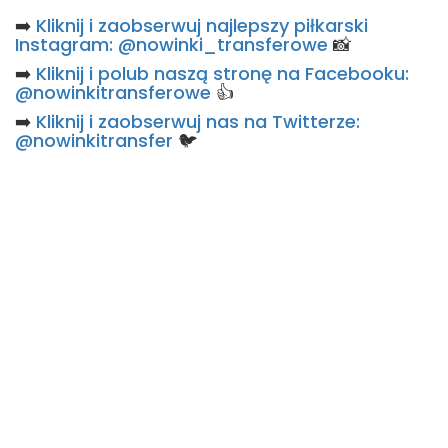
➡️
Kliknij i zaobserwuj najlepszy piłkarski
Instagram: @nowinki_transferowe
📸
➡️
Kliknij i polub naszą stronę na Facebooku:
@nowinkitransferowe
👍
➡️
Kliknij i zaobserwuj nas na Twitterze:
@nowinkitransfer
🐦