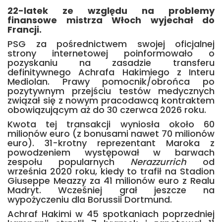
22-latek ze względu na problemy
finansowe mistrza Włoch wyjechał do
Francji.
PSG za pośrednictwem swojej oficjalnej
strony internetowej poinformowało o
pozyskaniu na zasadzie transferu
definitywnego Achrafa Hakimiego z Interu
Mediolan. Prawy pomocnik/obrońca po
pozytywnym przejściu testów medycznych
związał się z nowym pracodawcą kontraktem
obowiązującym aż do 30 czerwca 2026 roku.
Kwota tej transakcji wyniosła około 60
milionów euro (z bonusami nawet 70 milionów
euro). 31-krotny reprezentant Maroka z
powodzeniem występował w barwach
zespołu popularnych
Nerazzurrich
od
września 2020 roku, kiedy to trafił na Stadion
Giuseppe Meazzy za 41 milionów euro z Realu
Madryt. Wcześniej grał jeszcze na
wypożyczeniu dla Borussii Dortmund.
Achraf Hakimi w 45 spotkaniach poprzedniej