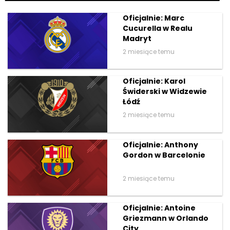
Oficjalnie: Marc
Cucurella w Realu
Madryt
2 miesiące temu
Oficjalnie: Karol
Świderski w Widzewie
Łódź
2 miesiące temu
Oficjalnie: Anthony
Gordon w Barcelonie
2 miesiące temu
Oficjalnie: Antoine
Griezmann w Orlando
City