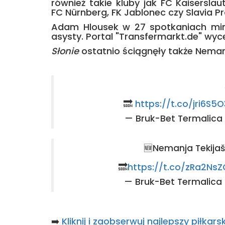
również takie kluby jak FC Kaiserslau
FC Nürnberg, FK Jablonec czy Slavia P
Adam Hlousek w 27 spotkaniach minio
asysty. Portal "Transfermarkt.de" wyc
Słonie
ostatnio ściągnęły także Neman
🔜
https://t.co/jri6S5
— Bruk-Bet Termalic
🆕Nemanja Tekijaš
🔜
https://t.co/zRa2Ns
— Bruk-Bet Termalic
➡️
Kliknij i zaobserwuj najlepszy piłka