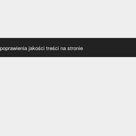
oprawienia jakości treści na stronie
s
Social media
praca
t
a prywatności