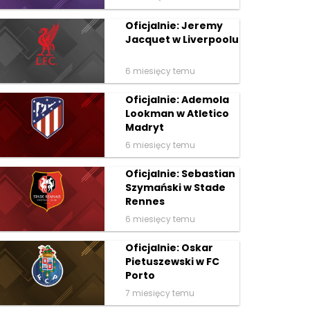
Oficjalnie: Jeremy
Jacquet w Liverpoolu
6 miesięcy temu
Oficjalnie: Ademola
Lookman w Atletico
Madryt
6 miesięcy temu
Oficjalnie: Sebastian
Szymański w Stade
Rennes
6 miesięcy temu
Oficjalnie: Oskar
Pietuszewski w FC
Porto
7 miesięcy temu