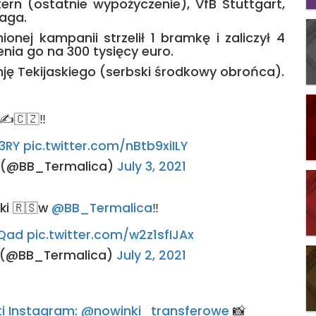
tern (ostatnie wypożyczenie), VfB Stuttgart,
raga.
nej kampanii strzelił 1 bramkę i zaliczył 4
enia go na 300 tysięcy euro.
ję Tekijaskiego (serbski środkowy obrońca).
✍️🇨🇿‼️
O3RY
pic.twitter.com/nBtb9xiILY
a (@BB_Termalica)
July 3, 2021
ki 🇷🇸w
@BB_Termalica
‼️
ZQad
pic.twitter.com/w2z1sfIJAx
a (@BB_Termalica)
July 2, 2021
rski Instagram: @nowinki_transferowe
📸