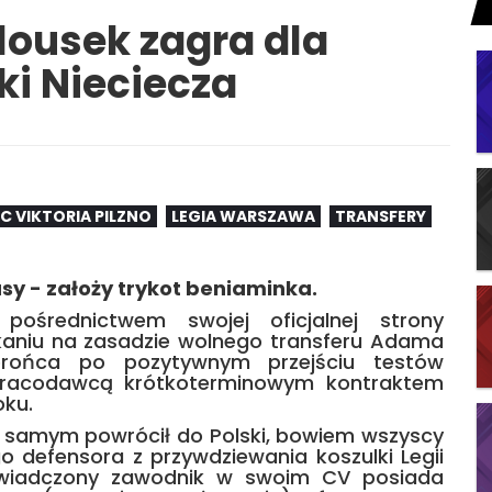
lousek zagra dla
ki Nieciecza
FC VIKTORIA PILZNO
LEGIA WARSZAWA
TRANSFERY
asy - założy trykot beniaminka.
pośrednictwem swojej oficjalnej strony
kaniu na zasadzie wolnego transferu Adama
obrońca po pozytywnym przejściu testów
pracodawcą krótkoterminowym kontraktem
oku.
 samym powrócił do Polski, bowiem wszyscy
o defensora z przywdziewania koszulki Legii
świadczony zawodnik w swoim CV posiada