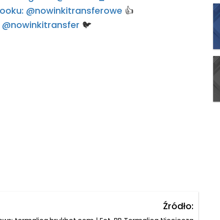
ebooku: @nowinkitransferowe
👍
e: @nowinkitransfer
🐦
Źródło: