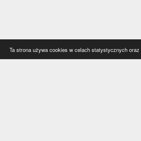
Ta strona używa cookies w celach statystycznych oraz p
Kategorie
Serwi
Transfery
O nas
Polska
Współ
Anglia
Kontak
Hiszpania
Polityk
Niemcy
Włochy
Francja
Inne