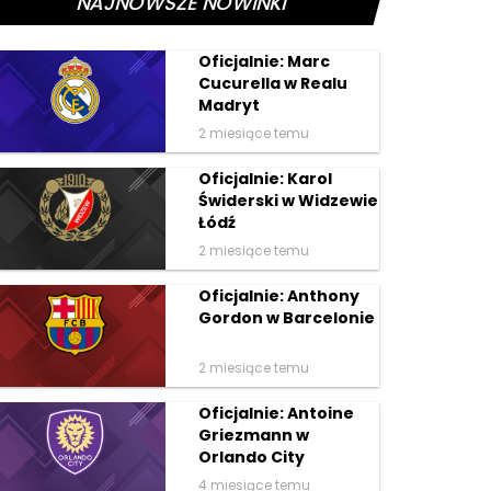
NAJNOWSZE NOWINKI
Oficjalnie: Marc
Cucurella w Realu
Madryt
2 miesiące temu
Oficjalnie: Karol
Świderski w Widzewie
Łódź
2 miesiące temu
Oficjalnie: Anthony
Gordon w Barcelonie
2 miesiące temu
Oficjalnie: Antoine
Griezmann w
Orlando City
4 miesiące temu