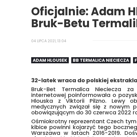
Oficjalnie: Adam H
Bruk-Betu Termali
04 LIPCA 2021, 13:04
ADAM HLOUSEK
BB TERMALICA NIECIECZA
32-latek wraca do polskiej ekstrakl
Bruk-Bet Termalica Nieciecza za 
internetowej poinformowała o pozys
Hlouska z Viktorii Pilzno. Lewy 
medycznych związał się z nowym 
obowiązującym do 30 czerwca 2022 r
Ośmiokrotny reprezentant Czech tym
kibice powinni kojarzyć tego boczneg
Warszawa w latach 2016-2019. Do