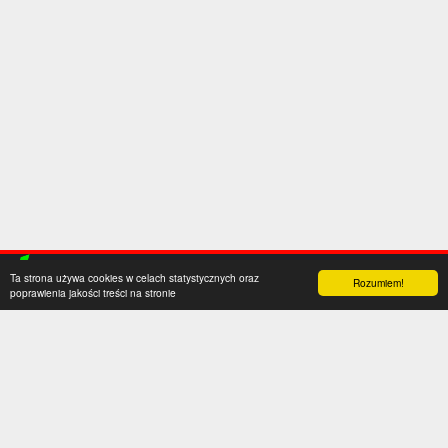
Ta strona używa cookies w celach statystycznych oraz
Rozumiem!
poprawienia jakości treści na stronie
Kategorie
Serwis
Transfery
O nas
Polska
Współpraca
Anglia
Kontakt