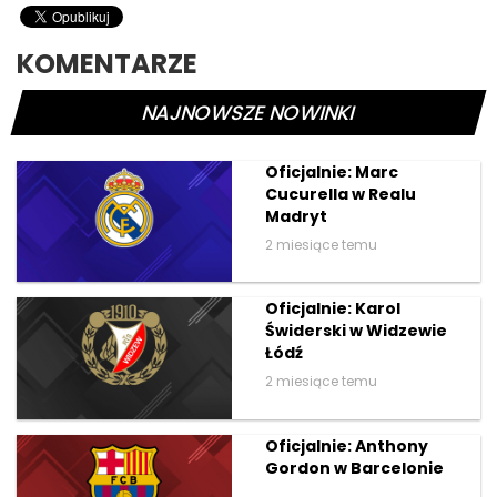
KOMENTARZE
NAJNOWSZE NOWINKI
Oficjalnie: Marc
Cucurella w Realu
Madryt
2 miesiące temu
Oficjalnie: Karol
Świderski w Widzewie
Łódź
2 miesiące temu
Oficjalnie: Anthony
Gordon w Barcelonie