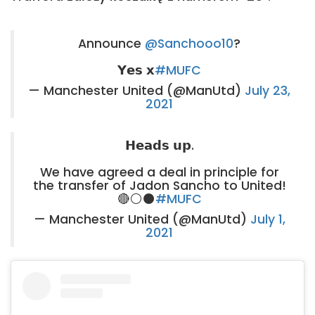
Announce
@Sanchooo10
?
𝗬𝗲𝘀 𝘅
#MUFC
— Manchester United (@ManUtd)
July 23,
2021
𝗛𝗲𝗮𝗱𝘀 𝘂𝗽.
We have agreed a deal in principle for
the transfer of Jadon Sancho to United!
🔴⚪⚫
#MUFC
— Manchester United (@ManUtd)
July 1,
2021