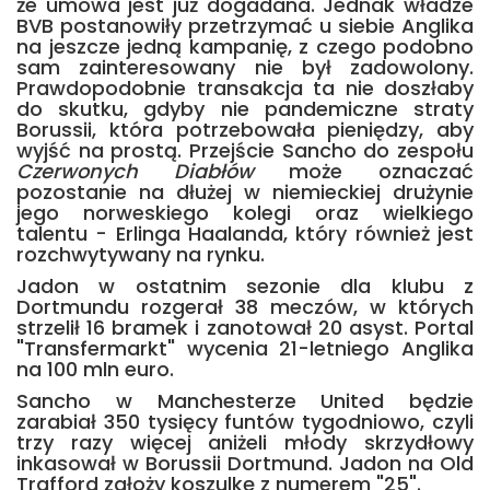
że umowa jest już dogadana. Jednak władze
BVB postanowiły przetrzymać u siebie Anglika
na jeszcze jedną kampanię, z czego podobno
sam zainteresowany nie był zadowolony.
Prawdopodobnie transakcja ta nie doszłaby
do skutku, gdyby nie pandemiczne straty
Borussii, która potrzebowała pieniędzy, aby
wyjść na prostą. Przejście Sancho do zespołu
Czerwonych Diabłów
może oznaczać
pozostanie na dłużej w niemieckiej drużynie
jego norweskiego kolegi oraz wielkiego
talentu - Erlinga Haalanda, który również jest
rozchwytywany na rynku.
Jadon w ostatnim sezonie dla klubu z
Dortmundu rozgerał 38 meczów, w których
strzelił 16 bramek i zanotował 20 asyst. Portal
"Transfermarkt" wycenia 21-letniego Anglika
na 100 mln euro.
Sancho w Manchesterze United będzie
zarabiał 350 tysięcy funtów tygodniowo, czyli
trzy razy więcej aniżeli młody skrzydłowy
inkasował w Borussii Dortmund. Jadon na Old
Trafford założy koszulkę z numerem "25".