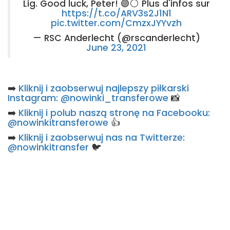
Lig. Good luck, Peter! 🟣⚪ Plus d'infos sur
https://t.co/ARV3s2J1N1
pic.twitter.com/CmzxJYYvzh
— RSC Anderlecht (@rscanderlecht)
June 23, 2021
➡️
Kliknij i zaobserwuj najlepszy piłkarski
Instagram: @nowinki_transferowe
📸
➡️
Kliknij i polub naszą stronę na Facebooku:
@nowinkitransferowe
👍
➡️
Kliknij i zaobserwuj nas na Twitterze:
@nowinkitransfer
🐦