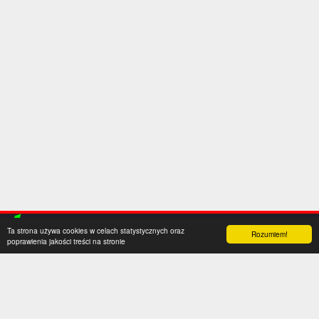
Ta strona używa cookies w celach statystycznych oraz
Rozumiem!
poprawienia jakości treści na stronie
Kategorie
Serwis
Transfery
O nas