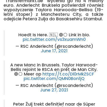
"Transfermarkt.de" wycenia go na 4 miliony
euro. Anderlecht Bruksela potwierdził również
wypożyczenie Taylora Harwooda-Bellisa (19-
letni stoper) z Manchesteru City, a także
odejście Petera Zulja do Basaksehiru Stambuł.
Hoedt Is Here. 🇳🇱 🟣⚪ Link in bio.
pic.twitter.com/vs3xuamWn0
— RSC Anderlecht (@rscanderlecht)
June 17, 2021
A new Manc in Brussels. Taylor Harwood-
Bellis rejoint le RSCA en prêt de Man City.
🟣⚪ Meer op
https://t.co/Dl0rMkZSCF
pic.twitter.com/QMN0Bon1jQ
— RSC Anderlecht (@rscanderlecht)
June 27, 2021
Peter Žulj trekt definitief naar de Süper