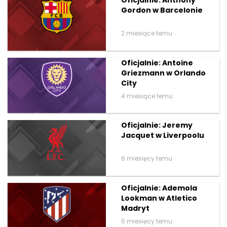
Oficjalnie: Anthony
Gordon w Barcelonie
2 miesiące temu
Oficjalnie: Antoine
Griezmann w Orlando
City
4 miesiące temu
Oficjalnie: Jeremy
Jacquet w Liverpoolu
6 miesięcy temu
Oficjalnie: Ademola
Lookman w Atletico
Madryt
6 miesięcy temu