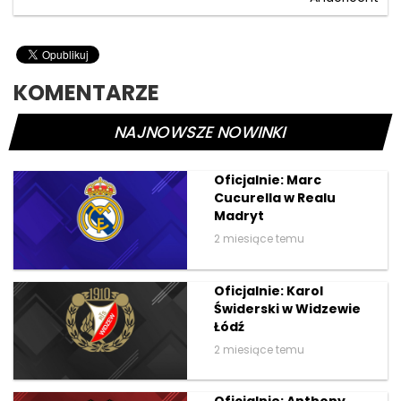
KOMENTARZE
NAJNOWSZE NOWINKI
Oficjalnie: Marc
Cucurella w Realu
Madryt
2 miesiące temu
Oficjalnie: Karol
Świderski w Widzewie
Łódź
2 miesiące temu